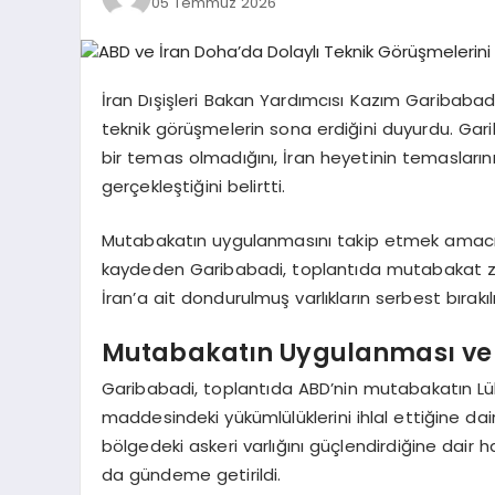
05 Temmuz 2026
İran Dışişleri Bakan Yardımcısı Kazım Garibabadi
teknik görüşmelerin sona erdiğini duyurdu. Gar
bir temas olmadığını, İran heyetinin temasların
gerçekleştiğini belirtti.
Mutabakatın uygulanmasını takip etmek amacıyla
kaydeden Garibabadi, toplantıda mutabakat za
İran’a ait dondurulmuş varlıkların serbest bırak
Mutabakatın Uygulanması ve
Garibabadi, toplantıda ABD’nin mutabakatın Lübn
maddesindeki yükümlülüklerini ihlal ettiğine dair
bölgedeki askeri varlığını güçlendirdiğine dair hab
da gündeme getirildi.