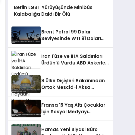
Berlin LGBT Yürüyüşünde Minibüs
Kalabalığa Daldı Bir Ölü
Brent Petrol 99 Dolar
Seviyesinde WTI 91 Doları
Gördü
İran Füze ve İHA Saldırıları
Ürdün’ü Vurdu ABD Askerleri
Hayatını Kaybetti
8 Ülke Dışişleri Bakanından
Ortak Mescid-i Aksa
Açıklaması İsrail’i Kınadı
Fransa 15 Yaş Altı Çocuklar
İçin Sosyal Medyayı
Yasaklıyor
Hamas Yeni Siyasi Büro