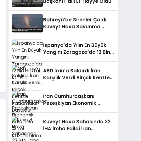
Başkanı Halil El-Hayye Oldu
Bahreyn’de Sirenler Çaldı
Kuveyt Hava Savunma
Sistemlerini Aktifleştirdi
İspanya’da Yılın En Büyük
Yangını Zaragoza’da 12 Bin
Hektarı Kül Etti
ABD İran’a Saldırdı İran
Karşılık Verdi Birçok Kentte
Patlamalar Duyuldu
İran Cumhurbaşkanı
Pezeşkiyan Ekonomik
Baskıların Askeri
Kazanımlara Zarar
Kuveyt Hava Sahasında 32
Verebileceği Uyarısı Yaptı
İHA İmha Edildi İran
Saldırıları Sonucu Yerleşim