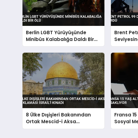
Berlin LGBT Yürüyüşünde
Brent Pet
Minibüs Kalabalığa Daldı Bir
Seviyesin
Ölü
Gördü
8 Ülke Dışişleri Bakanından
Fransa 15 
Ortak Mescid-i Aksa
Sosyal Me
Açıklaması İsrail’i Kınadı