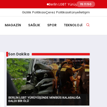
Berlin LGBT Yürüyüşünde Minibüs Kalabal
15:11:51
Gizlilik Politikası
Çerez Politikası
Künye
İletişim
MAGAZIN
SAĞLIK
SPOR
TEKNOLOJI
Son Dakika