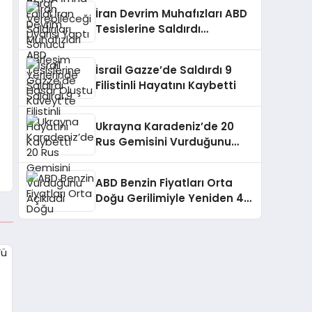
Yerlerinde Hasar Oluştu
İran Devrim Muhafızları ABD
Tesislerine Saldırdı
Kuveyt’te
İsrail Gazze’de Saldırdı 9
Filistinli Hayatını Kaybetti
Ukrayna Karadeniz’de 20
Rus Gemisini Vurduğunu
Açıkladı
ABD Benzin Fiyatları Orta
Doğu Gerilimiyle Yeniden 4
Doları Aştı