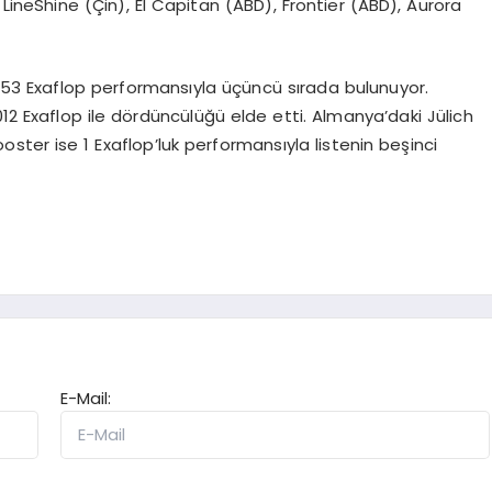
: LineShine (Çin), El Capitan (ABD), Frontier (ABD), Aurora
.353 Exaflop performansıyla üçüncü sırada bulunuyor.
012 Exaflop ile dördüncülüğü elde etti. Almanya’daki Jülich
oster ise 1 Exaflop’luk performansıyla listenin beşinci
E-Mail: