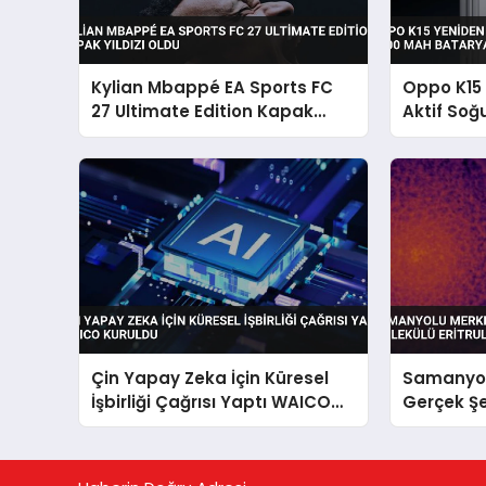
Kylian Mbappé EA Sports FC
Oppo K15 
27 Ultimate Edition Kapak
Aktif Soğ
Yıldızı Oldu
mAh Batar
Çekiyor
Çin Yapay Zeka İçin Küresel
Samanyol
İşbirliği Çağrısı Yaptı WAICO
Gerçek Ş
Kuruldu
Eritruloz 