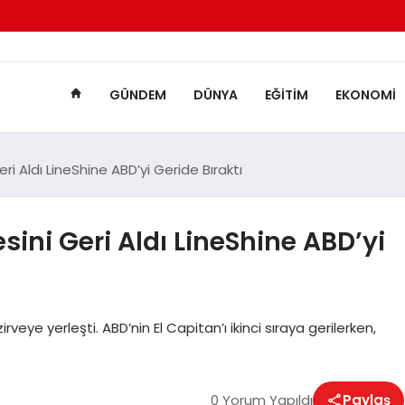
GÜNDEM
DÜNYA
EĞITIM
EKONOMI
eri Aldı LineShine ABD’yi Geride Bıraktı
esini Geri Aldı LineShine ABD’yi
zirveye yerleşti. ABD’nin El Capitan’ı ikinci sıraya gerilerken,
0 Yorum Yapıldı
Paylaş