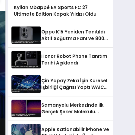
Kylian Mbappé EA Sports FC 27
Ultimate Edition Kapak Yıldızı Oldu
Oppo K15 Yeniden Tanıtıldı
Aktif Soğutma Fanı ve 8000
mAh Batarya ile Dikkat
Çekiyor
Honor Robot Phone Tanıtım
Tarihi Açıklandı
Çin Yapay Zeka İçin Küresel
İşbirliği Çağrısı Yaptı WAICO
Kuruldu
Samanyolu Merkezinde İlk
Gerçek Şeker Molekülü
Eritruloz Keşfedildi
Apple Katlanabilir iPhone ve