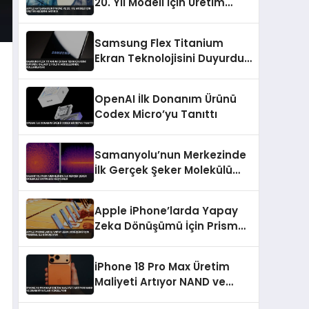
20. Yıl Modeli İçin Üretim
Hedefini Artırdı
Samsung Flex Titanium
Ekran Teknolojisini Duyurdu
Galaxy Z Fold 8 Modellerinde
Kullanılacak
OpenAI İlk Donanım Ürünü
Codex Micro’yu Tanıttı
Samanyolu’nun Merkezinde
İlk Gerçek Şeker Molekülü
Eritruloz Keşfedildi
Apple iPhone’larda Yapay
Zeka Dönüşümü İçin PrismML
ile Görüşüyor
iPhone 18 Pro Max Üretim
Maliyeti Artıyor NAND ve
DRAM Fiyatları Yükseliyor