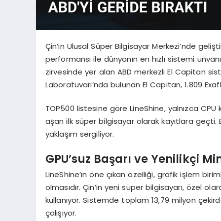
Çin’in Ulusal Süper Bilgisayar Merkezi’nde geliştir
performansı ile dünyanın en hızlı sistemi unvan
zirvesinde yer alan ABD merkezli El Capitan sist
Laboratuvarı’nda bulunan El Capitan, 1.809 Exafl
TOP500 listesine göre LineShine, yalnızca CPU ku
aşan ilk süper bilgisayar olarak kayıtlara geçti.
yaklaşım sergiliyor.
GPU’suz Başarı ve Yenilikçi Mi
LineShine’ın öne çıkan özelliği, grafik işlem bi
olmasıdır. Çin’in yeni süper bilgisayarı, özel ol
kullanıyor. Sistemde toplam 13,79 milyon çekir
çalışıyor.