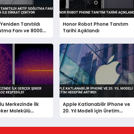
Yeniden Tanıtıldı
Honor Robot Phone Tanıtım
utma Fanı ve 8000
Tarihi Açıklandı
ya ile Dikkat
u Merkezinde İlk
Apple Katlanabilir iPhone ve
eker Molekülü
20. Yıl Modeli İçin Üretim
Keşfedildi
Hedefini Artırdı