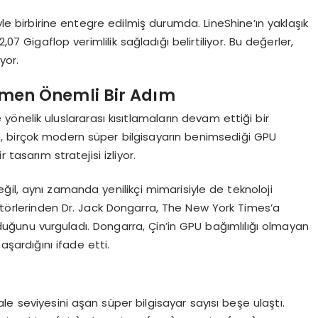
yle birbirine entegre edilmiş durumda. LineShine’ın yaklaşık
 Gigaflop verimlilik sağladığı belirtiliyor. Bu değerler,
yor.
ğmen Önemli Bir Adım
ere yönelik uluslararası kısıtlamaların devam ettiği bir
, birçok modern süper bilgisayarın benimsediği GPU
 tasarım stratejisi izliyor.
il, aynı zamanda yenilikçi mimarisiyle de teknoloji
örlerinden Dr. Jack Dongarra, The New York Times’a
duğunu vurguladı. Dongarra, Çin’in GPU bağımlılığı olmayan
aşardığını ifade etti.
 seviyesini aşan süper bilgisayar sayısı beşe ulaştı.