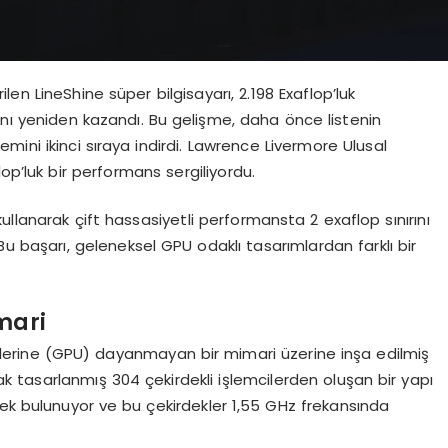
ilen LineShine süper bilgisayarı, 2.198 Exaflop’luk
ını yeniden kazandı. Bu gelişme, daha önce listenin
emini ikinci sıraya indirdi. Lawrence Livermore Ulusal
op’luk bir performans sergiliyordu.
llanarak çift hassasiyetli performansta 2 exaflop sınırını
 Bu başarı, geleneksel GPU odaklı tasarımlardan farklı bir
mari
rimlerine (GPU) dayanmayan bir mimari üzerine inşa edilmiş
arak tasarlanmış 304 çekirdekli işlemcilerden oluşan bir yapı
dek bulunuyor ve bu çekirdekler 1,55 GHz frekansında