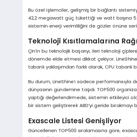
Bu özel işlemciler, gelişmiş bir bağlantı sistemi
42,2 megawatt güç tükettiği ve watt başına 52,07
sistemin enerji verimliliğini de gözler önüne seri
Teknoloji Kısıtlamalarına Ra
Çin’in bu teknolojik başarıyı, ileri teknoloji çipl
dönemde elde etmesi dikkat çekiyor. LineShine
tabanlı yaklaşımdan farklı olarak, CPU tabanlı bir
Bu durum, LineShine’ı sadece performansıyla değ
dünyasının gündemine taşıdı. TOP500 organizat
yaptığı değerlendirmede, sistemin etkileyici ol
bir sistem geliştirerek ABD’yi geride bırakmayı b
Exascale Listesi Genişliyor
Güncellenen TOP500 sıralamasına göre, exascale