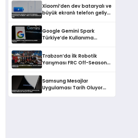
Xiaomi’den dev bataryalı ve
büyük ekranlı telefon geliyor
Redmi Turbo 6 ailesi
özellikleri sızdı
Google Gemini Spark
Türkiye’de Kullanıma
Sunuldu
Trabzon’da İlk Robotik
Yarışması FRC Off-Season
Düzenlendi
Samsung Mesajlar
Uygulaması Tarih Oluyor
Google Mesajlar Tek Çatı
Altında