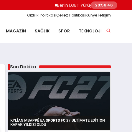
Berlin LGBT Yürüyüşünde Minibüs Kalabalığa 
20:56:47
Gizlilik Politikası
Çerez Politikası
Künye
İletişim
MAGAZIN
SAĞLIK
SPOR
TEKNOLOJI
Son Dakika