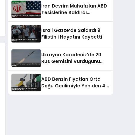
Yerlerinde Hasar Oluştu
İran Devrim Muhafızları ABD
Tesislerine Saldırdı
Kuveyt’te
İsrail Gazze’de Saldırdı 9
Filistinli Hayatını Kaybetti
Ukrayna Karadeniz’de 20
Rus Gemisini Vurduğunu
Açıkladı
ABD Benzin Fiyatları Orta
Doğu Gerilimiyle Yeniden 4
Doları Aştı