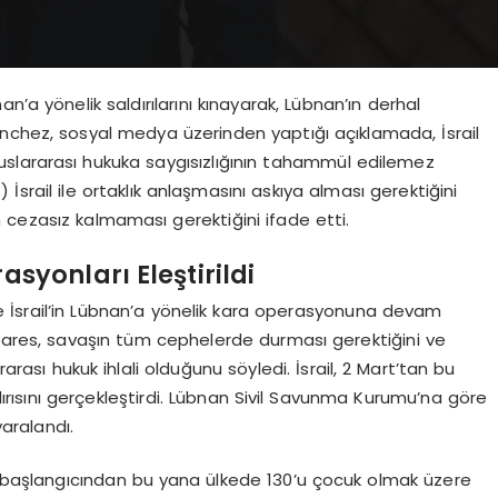
n’a yönelik saldırılarını kınayarak, Lübnan’ın derhal
nchez, sosyal medya üzerinden yaptığı açıklamada, İsrail
slararası hukuka saygısızlığının tahammül edilemez
AB) İsrail ile ortaklık anlaşmasını askıya alması gerektiğini
 cezasız kalmaması gerektiğini ifade etti.
asyonları Eleştirildi
e İsrail’in Lübnan’a yönelik kara operasyonuna devam
lbares, savaşın tüm cephelerde durması gerektiğini ve
rarası hukuk ihlali olduğunu söyledi. İsrail, 2 Mart’tan bu
rısını gerçekleştirdi. Lübnan Sivil Savunma Kurumu’na göre
yaralandı.
ın başlangıcından bu yana ülkede 130’u çocuk olmak üzere