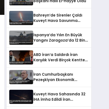
Başkanı Halil El-Hayye Oldu
Bahreyn’de Sirenler Çaldı
Kuveyt Hava Savunma
Sistemlerini Aktifleştirdi
İspanya’da Yılın En Büyük
Yangını Zaragoza’da 12 Bin
Hektarı Kül Etti
ABD İran’a Saldırdı İran
Karşılık Verdi Birçok Kentte
Patlamalar Duyuldu
İran Cumhurbaşkanı
Pezeşkiyan Ekonomik
Baskıların Askeri
Kazanımlara Zarar
Kuveyt Hava Sahasında 32
Verebileceği Uyarısı Yaptı
İHA İmha Edildi İran
Saldırıları Sonucu Yerleşim