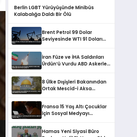
Berlin LGBT Yürüyüşünde Minibüs
Kalabalığa Daldı Bir Ölü
Brent Petrol 99 Dolar
Seviyesinde WTI 91 Doları
Gördü
İran Füze ve İHA Saldırıları
Ürdün’ü Vurdu ABD Askerleri
Hayatını Kaybetti
8 Ülke Dışişleri Bakanından
Ortak Mescid-i Aksa
Açıklaması İsrail’i Kınadı
Fransa 15 Yaş Altı Çocuklar
İçin Sosyal Medyayı
Yasaklıyor
Hamas Yeni Siyasi Büro