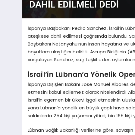
İspanya Başbakanı Pedro Sanchez, İsrail’in Lübna
ateşkese dahil edilmesi çağrısında bulundu. Sa
Başbakanı Netanyahu’nun insan hayatına ve ulu
boyutlara ulaştığını belirtti. Avrupa Birliği’nin (
vurgulayan Sanchez, suç teşkil eden eylemlerin
İsrail’in Lübnan’a Yönelik Oper
İspanya Dışişleri Bakanı Jose Manuel Albares d
etmesini kabul edilemez olarak nitelendirdi. A
İsrail’in egemen bir ülkeyi işgal etmesinin ulusla
yana Lübnan’a yönelik en büyük çaplı hava saldı
saldırılarda 254 kişi yaşamını yitirdi, bin 165 kişi 
Lübnan Sağlık Bakanlığı verilerine göre, savaş