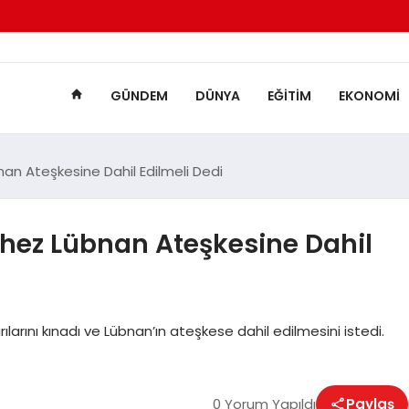
GÜNDEM
DÜNYA
EĞITIM
EKONOMI
n Ateşkesine Dahil Edilmeli Dedi
hez Lübnan Ateşkesine Dahil
ılarını kınadı ve Lübnan’ın ateşkese dahil edilmesini istedi.
0 Yorum Yapıldı
Paylaş