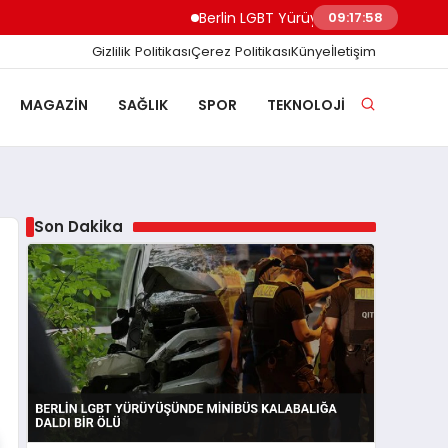
Berlin LGBT Yürüyüşünde Minibüs Kalabalığa
09:17:59
Gizlilik Politikası
Çerez Politikası
Künye
İletişim
MAGAZIN
SAĞLIK
SPOR
TEKNOLOJI
Son Dakika