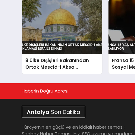
8 Ülke Dışişleri Bakanından
Fransa 15 
Ortak Mescid-i Aksa
Sosyal Me
Açıklaması İsrail’i Kınadı
Haberin Doğru Adresi
Antalya
Son Dakika
Türkiye’nin en güçlü ve en iddialı haber teması:
Seobaz Haber Teması. Hız, SEO uyumu ve modern