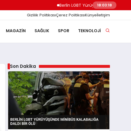
Berlin LGBT Yürüyüşünde Minibüs Kalabalığ
18:03:19
Gizlilik Politikası
Çerez Politikası
Künye
İletişim
MAGAZIN
SAĞLIK
SPOR
TEKNOLOJI
Son Dakika