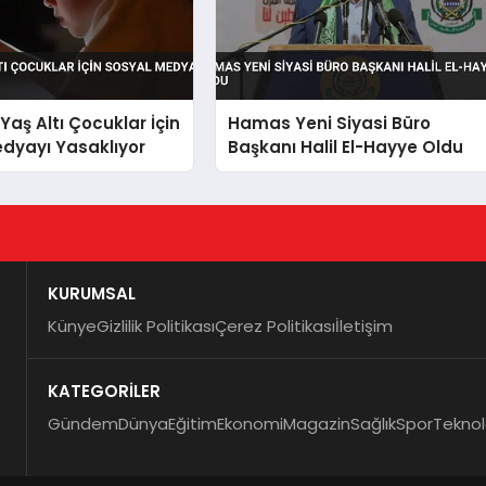
Yaş Altı Çocuklar İçin
Hamas Yeni Siyasi Büro
dyayı Yasaklıyor
Başkanı Halil El-Hayye Oldu
KURUMSAL
Künye
Gizlilik Politikası
Çerez Politikası
İletişim
KATEGORİLER
Gündem
Dünya
Eğitim
Ekonomi
Magazin
Sağlık
Spor
Teknol