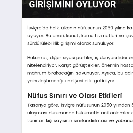
İsviçre’de halk, ülkenin nüfusunun 2050 yılına ka
oyluyor. Bu öneri, konut, kamu hizmetleri ve çe
sürdürülebilirlik girişimi olarak sunuluyor.
Hükümet, diğer siyasi partiler, iş dünyası liderl
nitelendiriyor. Karşıt görüştekiler, önerinin has
mahrum bırakacağını savunuyor. Ayrıca, bu adımın 
yalnızlaştıracağı endişesi dile getiriliyor.
Nüfus Sınırı ve Olası Etkileri
Tasarıya göre, İsviçre nüfusunun 2050 yılında
ulaşması durumunda hükümetin acil önlemler a
tanınan kişi sayısının sınırlandırılması ve yabancı i