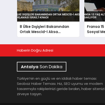
8 Ülke Dışişleri Bakanından
Fransa 15 
Ortak Mescid-i Aksa
Sosyal Me
Açıklaması İsrail’i Kınadı
Haberin Doğru Adresi
Antalya
Son Dakika
Türkiye’nin en güçlü ve en iddialı haber teması:
Seobaz Haber Teması. Hız, SEO uyumu ve modern
tasarımıyla rakiplerinizi geride bırakın, haber sitenizi
zirveye taşıyın.