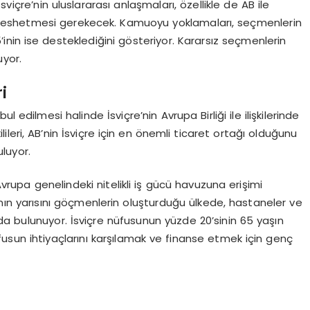
viçre’nin uluslararası anlaşmaları, özellikle de AB ile
ni feshetmesi gerekecek. Kamuoyu yoklamaları, seçmenlerin
inin ise desteklediğini gösteriyor. Kararsız seçmenlerin
uyor.
i
 edilmesi halinde İsviçre’nin Avrupa Birliği ile ilişkilerinde
lileri, AB’nin İsviçre için en önemli ticaret ortağı olduğunu
uluyor.
 Avrupa genelindeki nitelikli iş gücü havuzuna erişimi
ın yarısını göçmenlerin oluşturduğu ülkede, hastaneler ve
da bulunuyor. İsviçre nüfusunun yüzde 20’sinin 65 yaşın
sun ihtiyaçlarını karşılamak ve finanse etmek için genç