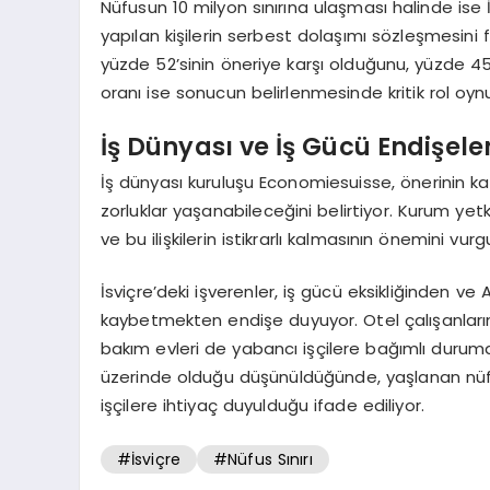
Nüfusun 10 milyon sınırına ulaşması halinde ise İs
yapılan kişilerin serbest dolaşımı sözleşmesi
yüzde 52’sinin öneriye karşı olduğunu, yüzde 45’
oranı ise sonucun belirlenmesinde kritik rol oyn
İş Dünyası ve İş Gücü Endişeler
İş dünyası kuruluşu Economiesuisse, önerinin kabul
zorluklar yaşanabileceğini belirtiyor. Kurum yetki
ve bu ilişkilerin istikrarlı kalmasının önemini vurg
İsviçre’deki işverenler, iş gücü eksikliğinden ve
kaybetmekten endişe duyuyor. Otel çalışanların
bakım evleri de yabancı işçilere bağımlı durum
üzerinde olduğu düşünüldüğünde, yaşlanan nüfu
işçilere ihtiyaç duyulduğu ifade ediliyor.
#İsviçre
#Nüfus Sınırı