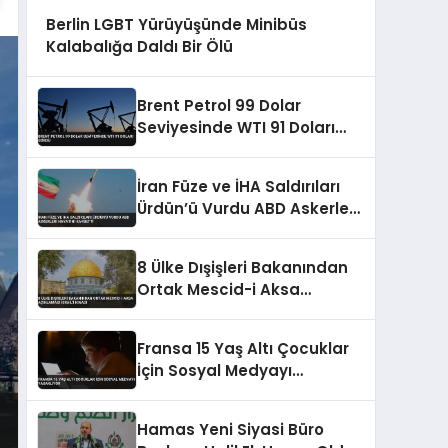
Berlin LGBT Yürüyüşünde Minibüs
Kalabalığa Daldı Bir Ölü
Brent Petrol 99 Dolar
Seviyesinde WTI 91 Doları
Gördü
İran Füze ve İHA Saldırıları
Ürdün’ü Vurdu ABD Askerleri
Hayatını Kaybetti
8 Ülke Dışişleri Bakanından
Ortak Mescid-i Aksa
Açıklaması İsrail’i Kınadı
Fransa 15 Yaş Altı Çocuklar
İçin Sosyal Medyayı
Yasaklıyor
Hamas Yeni Siyasi Büro