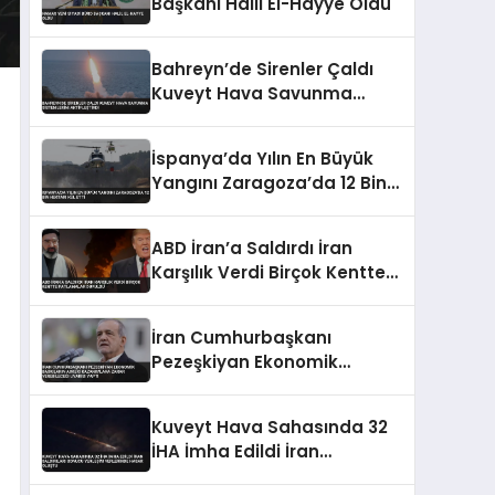
Başkanı Halil El-Hayye Oldu
Bahreyn’de Sirenler Çaldı
Kuveyt Hava Savunma
Sistemlerini Aktifleştirdi
İspanya’da Yılın En Büyük
Yangını Zaragoza’da 12 Bin
Hektarı Kül Etti
ABD İran’a Saldırdı İran
Karşılık Verdi Birçok Kentte
Patlamalar Duyuldu
İran Cumhurbaşkanı
Pezeşkiyan Ekonomik
Baskıların Askeri
Kazanımlara Zarar
Kuveyt Hava Sahasında 32
Verebileceği Uyarısı Yaptı
İHA İmha Edildi İran
Saldırıları Sonucu Yerleşim