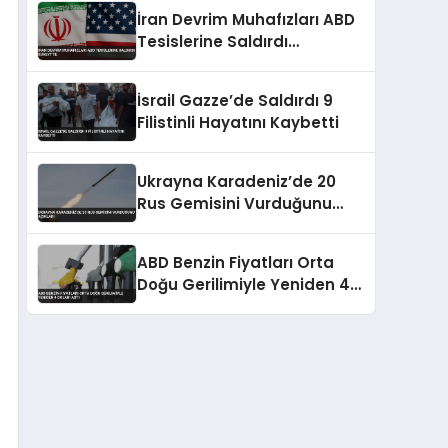
Yerlerinde Hasar Oluştu
İran Devrim Muhafızları ABD
Tesislerine Saldırdı
Kuveyt’te
İsrail Gazze’de Saldırdı 9
Filistinli Hayatını Kaybetti
Ukrayna Karadeniz’de 20
Rus Gemisini Vurduğunu
Açıkladı
ABD Benzin Fiyatları Orta
Doğu Gerilimiyle Yeniden 4
Doları Aştı