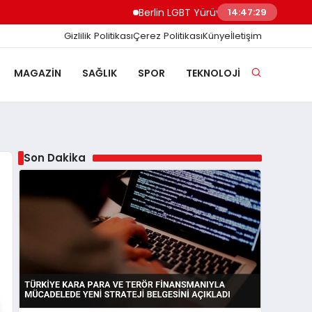
Berlin LGBT Yürüyüşünde Minibüs Kalabalığa 
14:47:30
Gizlilik Politikası
Çerez Politikası
Künye
İletişim
MAGAZIN
SAĞLIK
SPOR
TEKNOLOJI
Son Dakika