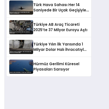
İzin Verdi
Türk Hava Sahası Her 14
Saniyede Bir Uçak Geçişiyle
Yoğunlaştı
Türkiye AB Araç Ticareti
2025’te 37 Milyar Euroyu Aştı
Türkiye Yılın İlk Yarısında 1
Milyar Dolar Halı İhracatıyla
Rekor Kırdı
Hürmüz Gerilimi Küresel
Piyasaları Sarsıyor