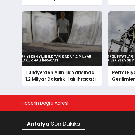
Yeni Strateji Belgesini Açıkladı
Açıklama
Türkiye’den Yılın İlk Yarısında
Petrol Fi
1.2 Milyar Dolarlık Halı İhracatı
Gerilimler
Yön Değiş
Haberin Doğru Adresi
Antalya
Son Dakika