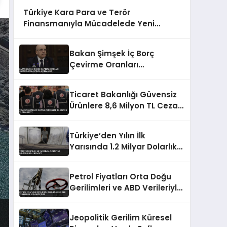
Türkiye Kara Para ve Terör
Finansmanıyla Mücadelede Yeni
Strateji Belgesini Açıkladı
Bakan Şimşek İç Borç
Çevirme Oranları
Öngörülerin Altında
Açıklaması
Ticaret Bakanlığı Güvensiz
Ürünlere 8,6 Milyon TL Ceza
Kesti
Türkiye’den Yılın İlk
Yarısında 1.2 Milyar Dolarlık
Halı İhracatı
Petrol Fiyatları Orta Doğu
Gerilimleri ve ABD Verileriyle
Yön Değiştirdi
Jeopolitik Gerilim Küresel