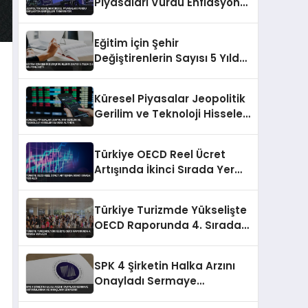
Piyasaları Vurdu Enflasyon
Endişeleri Tırmanıyor
Eğitim İçin Şehir
Değiştirenlerin Sayısı 5 Yılda
2.6 Milyonu Aştı
Küresel Piyasalar Jeopolitik
Gerilim ve Teknoloji Hisseleri
Baskısı Altında
Türkiye OECD Reel Ücret
Artışında İkinci Sırada Yer
Aldı
Türkiye Turizmde Yükselişte
OECD Raporunda 4. Sırada
Yer Aldı
SPK 4 Şirketin Halka Arzını
Onayladı Sermaye
Artırımlarına ve İhraçlara