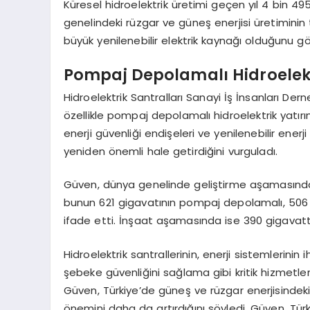
Küresel hidroelektrik üretimi geçen yıl 4 bin 4
genelindeki rüzgar ve güneş enerjisi üretiminin 
büyük yenilenebilir elektrik kaynağı olduğunu gö
Pompaj Depolamalı Hidroelekt
Hidroelektrik Santralları Sanayi İş İnsanları De
özellikle pompaj depolamalı hidroelektrik yatırıml
enerji güvenliği endişeleri ve yenilenebilir enerji 
yeniden önemli hale getirdiğini vurguladı.
Güven, dünya genelinde geliştirme aşamasındaki
bunun 621 gigavatının pompaj depolamalı, 506 
ifade etti. İnşaat aşamasında ise 390 gigavatt
Hidroelektrik santrallerinin, enerji sistemlerin
şebeke güvenliğini sağlama gibi kritik hizmetler
Güven, Türkiye’de güneş ve rüzgar enerjisindeki
önemini daha da artırdığını söyledi. Güven, Tü