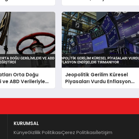
sı
Kesti
yatları Orta Doğu
Jeopolitik Gerilim Küresel
i ve ABD Verileriyle
Piyasaları Vurdu Enflasyon
tirdi
Endişeleri Tırmanıyor
KURUMSAL
Künye
Gizlilik Politikası
Çerez Politikası
İletişim