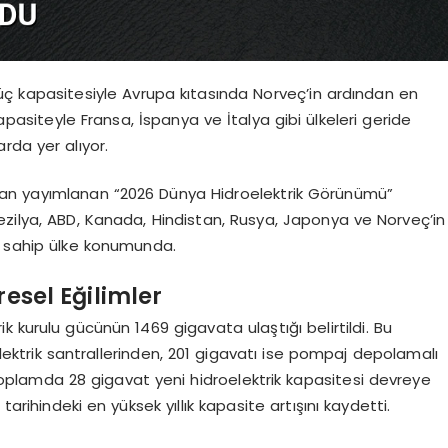
güç kapasitesiyle Avrupa kıtasında Norveç’in ardından en
kapasiteyle Fransa, İspanya ve İtalya gibi ülkeleri geride
rda yer alıyor.
ından yayımlanan “2026 Dünya Hidroelektrik Görünümü”
ezilya, ABD, Kanada, Hindistan, Rusya, Japonya ve Norveç’in
e sahip ülke konumunda.
resel Eğilimler
 kurulu gücünün 1469 gigavata ulaştığı belirtildi. Bu
ektrik santrallerinden, 201 gigavatı ise pompaj depolamalı
 toplamda 28 gigavat yeni hidroelektrik kapasitesi devreye
arihindeki en yüksek yıllık kapasite artışını kaydetti.