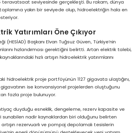
95 teravatsaat seviyesinde gerçekleşti. Bu rakam, dünya
toplamına yakın bir seviyede olup, hidroelektriğin hala en
steriyor.
rik Yatırımları Öne Çıkıyor
rneği (HESİAD) Başkanı Elvan Tuğsuz Güven, Türkiye’nin
arını hızlandırması gerektiğini belirtti. Artan elektrik talebi,
kaynaklarındaki hızlı artışın hidroelektrik yatırımlarını
 hidroelektrik proje portföyünün 1127 gigavata ulaştığını,
gigavatının ise konvansiyonel projelerden oluştuğunu
an fazla proje bulunuyor.
in ihtiyaç duyduğu esneklik, dengeleme, rezerv kapasite ve
i sunabilen nadir kaynaklardan biri olduğunu belirten
 artışın rezervuarlı ve pompaj depolamalı tesislerin
rkiye’nin enerji dönüşümünü destekleyecek yeni yatırım