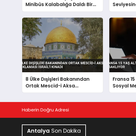
Minibüs Kalabalığa Daldı Bir
Seviyesin
Ölü
Gördü
8 Ülke Dışişleri Bakanından
Fransa 15 
Ortak Mescid-i Aksa
Sosyal Me
Açıklaması İsrail’i Kınadı
Haberin Doğru Adresi
Antalya
Son Dakika