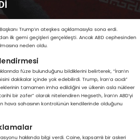
Başkanı Trump’ın ateşkes açıklamasıyla sona erdi.
ı’ndan ilk gemi geçişleri gerçekleşti. Ancak ABD cephesinden
almasına neden oldu.
rlendirmesi
arında füze bulunduğunu bildiklerini belirterek, “İran’ın
sini dakikalar içinde yok edebilirdi. Trump, İran’a acıdı”
teneklerinin tamamen imha edildiğini ve ülkenin asla nükleer
ihi bir zafer” olarak nitelendiren Hegseth, İran’ın ABD’yi
an hava sahasının kontrolünün kendilerinde olduğunu
ıklamalar
yonu hakkında bilgi verdi. Caine, kapsamlı bir askeri