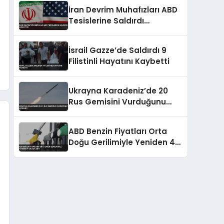
Yerlerinde Hasar Oluştu
İran Devrim Muhafızları ABD
Tesislerine Saldırdı
Kuveyt’te
İsrail Gazze’de Saldırdı 9
Filistinli Hayatını Kaybetti
Ukrayna Karadeniz’de 20
Rus Gemisini Vurduğunu
Açıkladı
ABD Benzin Fiyatları Orta
Doğu Gerilimiyle Yeniden 4
Doları Aştı