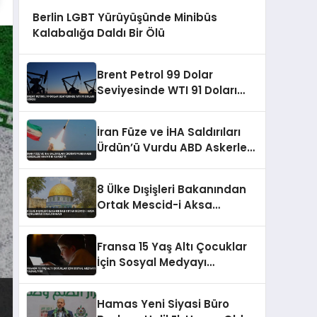
Berlin LGBT Yürüyüşünde Minibüs
Kalabalığa Daldı Bir Ölü
Brent Petrol 99 Dolar
Seviyesinde WTI 91 Doları
Gördü
İran Füze ve İHA Saldırıları
Ürdün’ü Vurdu ABD Askerleri
Hayatını Kaybetti
8 Ülke Dışişleri Bakanından
Ortak Mescid-i Aksa
Açıklaması İsrail’i Kınadı
Fransa 15 Yaş Altı Çocuklar
İçin Sosyal Medyayı
Yasaklıyor
Hamas Yeni Siyasi Büro