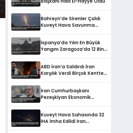
Başkanı Halil El-Hayye Oldu
Bahreyn’de Sirenler Çaldı
Kuveyt Hava Savunma
Sistemlerini Aktifleştirdi
İspanya’da Yılın En Büyük
Yangını Zaragoza’da 12 Bin
Hektarı Kül Etti
ABD İran’a Saldırdı İran
Karşılık Verdi Birçok Kentte
Patlamalar Duyuldu
İran Cumhurbaşkanı
Pezeşkiyan Ekonomik
Baskıların Askeri
Kazanımlara Zarar
Kuveyt Hava Sahasında 32
Verebileceği Uyarısı Yaptı
İHA İmha Edildi İran
Saldırıları Sonucu Yerleşim