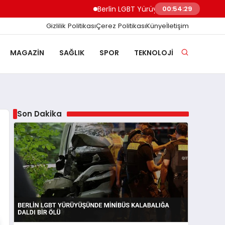
Berlin LGBT Yürüyüşünde Minibüs Kalabalığa 
00:54:30
Gizlilik Politikası
Çerez Politikası
Künye
İletişim
MAGAZIN
SAĞLIK
SPOR
TEKNOLOJI
Son Dakika