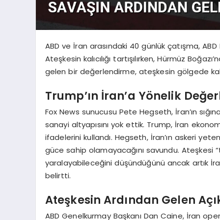
ABD ve İran arasındaki 40 günlük çatışma, ABD 
Ateşkesin kalıcılığı tartışılırken, Hürmüz Boğaz
gelen bir değerlendirme, ateşkesin gölgede k
Trump’ın İran’a Yönelik Değe
Fox News sunucusu Pete Hegseth, İran’ın sığınakl
sanayi altyapısını yok ettik. Trump, İran ekonomi
ifadelerini kullandı. Hegseth, İran’ın askeri ye
güce sahip olamayacağını savundu. Ateşkesi “tar
yaralayabileceğini düşündüğünü ancak artık İr
belirtti.
Ateşkesin Ardından Gelen Aç
ABD Genelkurmay Başkanı Dan Caine, İran operas