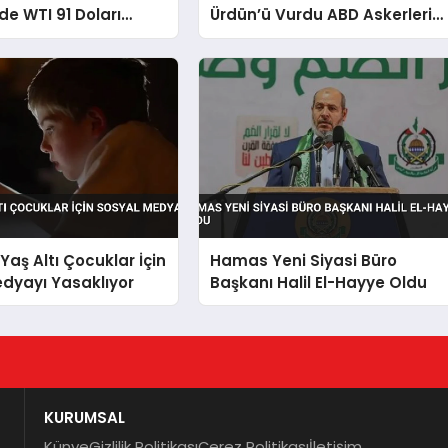
de WTI 91 Doları
Ürdün’ü Vurdu ABD Askerleri
Hayatını Kaybetti
Yaş Altı Çocuklar İçin
Hamas Yeni Siyasi Büro
dyayı Yasaklıyor
Başkanı Halil El-Hayye Oldu
KURUMSAL
Künye
Gizlilik Politikası
Çerez Politikası
İletişim