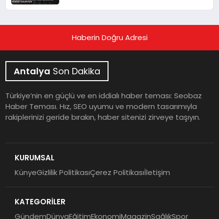
Haberin Doğru Adresi
Antalya
Son Dakika
Türkiye’nin en güçlü ve en iddialı haber teması: Seobaz
Haber Teması. Hız, SEO uyumu ve modern tasarımıyla
rakiplerinizi geride bırakın, haber sitenizi zirveye taşıyın.
KURUMSAL
Künye
Gizlilik Politikası
Çerez Politikası
İletişim
KATEGORİLER
Gündem
Dünya
Eğitim
Ekonomi
Magazin
Sağlık
Spor