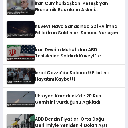
İran Cumhurbaşkanı Pezeşkiyan
Ekonomik Baskıların Askeri
Kazanımlara Zarar Verebileceği
Uyarısı Yaptı
Kuveyt Hava Sahasında 32 İHA İmha
Edildi İran Saldırıları Sonucu Yerleşim
Yerlerinde Hasar Oluştu
İran Devrim Muhafızları ABD
Tesislerine Saldırdı Kuveyt’te
İsrail Gazze’de Saldırdı 9 Filistinli
Hayatını Kaybetti
Ukrayna Karadeniz’de 20 Rus
Gemisini Vurduğunu Açıkladı
ABD Benzin Fiyatları Orta Doğu
Gerilimiyle Yeniden 4 Doları Aştı