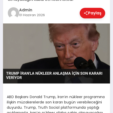
EKONOMI
Admin
Paylaş
01 Haziran 2026
MAGAZIN
SAĞLIK
SPOR
TEKNOLOJI
ABD Başkanı Donald Trump, İran’ın nükleer programına
ilişkin müzakerelerde son kararı bugün verebileceğini
duyurdu. Trump, Truth Social platformunda yaptığı
açıklamada, İran’ın nükleer silaha sahip olmayacağını