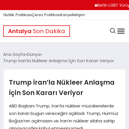
Berlin LGBT Yürüyüşün
Gizlilik Politikası
Çerez Politikası
Künye
İletişim
Antalya
Son Dakika
Ana Sayfa
Dünya
Trump İran’la Nükleer Anlaşma İçin Son Kararı Veriyor
GÜNDEM
Trump İran’la Nükleer Anlaşma
DÜNYA
İçin Son Kararı Veriyor
ABD Başkanı Trump, İran’la nükleer müzakerelerde
EĞITIM
son kararı bugün vereceğini açıkladı. Trump, Hürmüz
Boğazı’nın açılmasını ve İran’ın nükleer silaha sahip
olmayacağını kabul etmesini istedi.