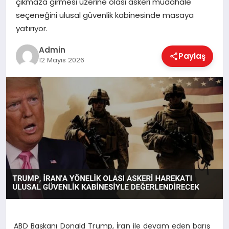
çıkmaza girmesi üzerine olası askeri müdahale
EKONOMI
seçeneğini ulusal güvenlik kabinesinde masaya
yatırıyor.
MAGAZIN
Admin
Paylaş
12 Mayıs 2026
SAĞLIK
SPOR
TEKNOLOJI
ABD Başkanı Donald Trump, İran ile devam eden barış