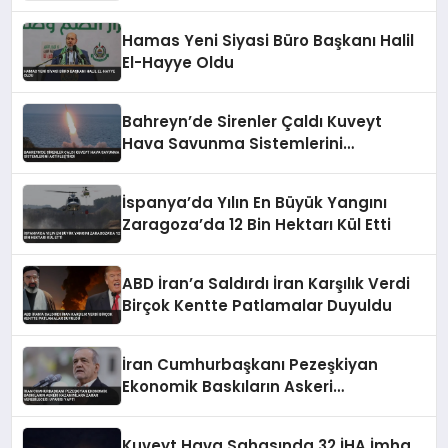
Hamas Yeni Siyasi Büro Başkanı Halil
El-Hayye Oldu
Bahreyn’de Sirenler Çaldı Kuveyt
Hava Savunma Sistemlerini
Aktifleştirdi
İspanya’da Yılın En Büyük Yangını
Zaragoza’da 12 Bin Hektarı Kül Etti
ABD İran’a Saldırdı İran Karşılık Verdi
Birçok Kentte Patlamalar Duyuldu
İran Cumhurbaşkanı Pezeşkiyan
Ekonomik Baskıların Askeri
Kazanımlara Zarar Verebileceği
Uyarısı Yaptı
Kuveyt Hava Sahasında 32 İHA İmha