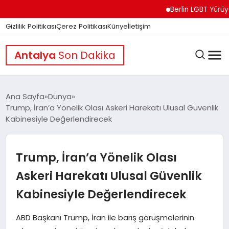
Berlin LGBT Yürüyüşünd
Gizlilik Politikası
Çerez Politikası
Künye
İletişim
Antalya
Son Dakika
Ana Sayfa
Dünya
Trump, İran’a Yönelik Olası Askeri Harekatı Ulusal Güvenlik
Kabinesiyle Değerlendirecek
GÜNDEM
Trump, İran’a Yönelik Olası
DÜNYA
Askeri Harekatı Ulusal Güvenlik
Kabinesiyle Değerlendirecek
EĞITIM
ABD Başkanı Trump, İran ile barış görüşmelerinin