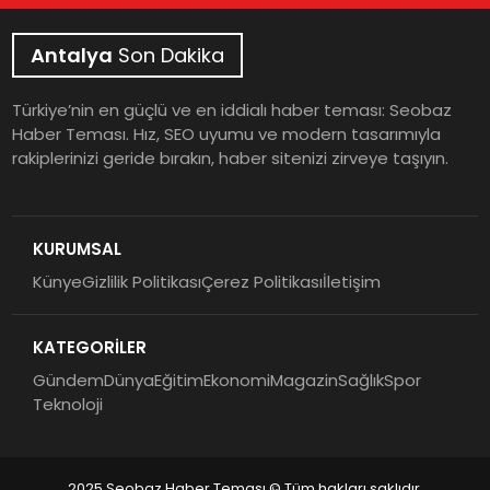
Antalya
Son Dakika
Türkiye’nin en güçlü ve en iddialı haber teması: Seobaz
Haber Teması. Hız, SEO uyumu ve modern tasarımıyla
rakiplerinizi geride bırakın, haber sitenizi zirveye taşıyın.
KURUMSAL
Künye
Gizlilik Politikası
Çerez Politikası
İletişim
KATEGORİLER
Gündem
Dünya
Eğitim
Ekonomi
Magazin
Sağlık
Spor
Teknoloji
2025 Seobaz Haber Teması © Tüm hakları saklıdır.