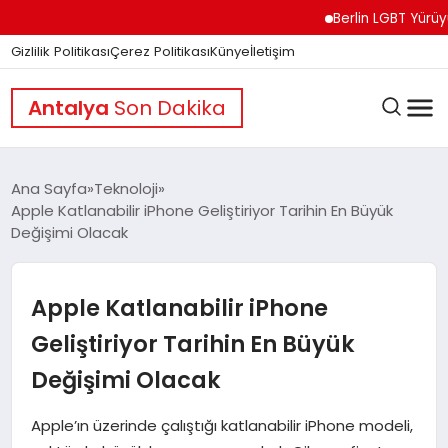
Berlin LGBT Yürüyüşünd
Gizlilik Politikası
Çerez Politikası
Künye
İletişim
Antalya
Son Dakika
Ana Sayfa
Teknoloji
Apple Katlanabilir iPhone Geliştiriyor Tarihin En Büyük
Değişimi Olacak
GÜNDEM
Apple Katlanabilir iPhone
DÜNYA
Geliştiriyor Tarihin En Büyük
Değişimi Olacak
EĞITIM
Apple’ın üzerinde çalıştığı katlanabilir iPhone modeli,