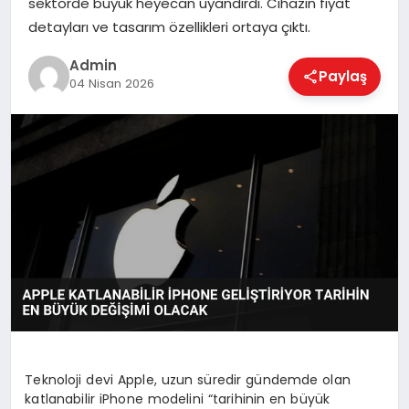
sektörde büyük heyecan uyandırdı. Cihazın fiyat
EKONOMI
detayları ve tasarım özellikleri ortaya çıktı.
Admin
Paylaş
MAGAZIN
04 Nisan 2026
SAĞLIK
SPOR
TEKNOLOJI
Teknoloji devi Apple, uzun süredir gündemde olan
katlanabilir iPhone modelini “tarihinin en büyük