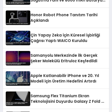
Soğutma Fanı ve 8000 mAh Batarya
ile Dikkat Çekiyor
Honor Robot Phone Tanıtım Tarihi
Açıklandı
Çin Yapay Zeka İçin Küresel İşbirliği
Çağrısı Yaptı WAICO Kuruldu
Samanyolu Merkezinde İlk Gerçek
Şeker Molekülü Eritruloz Keşfedildi
Apple Katlanabilir iPhone ve 20. Yıl
Modeli İçin Üretim Hedefini Artırdı
Samsung Flex Titanium Ekran
Teknolojisini Duyurdu Galaxy Z Fold 8
Modellerinde Kullanılacak