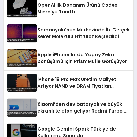
OpenAI İlk Donanım Ürünü Codex
Micro’yu Tanıttı
Samanyolu’nun Merkezinde İlk Gerçek
Şeker Molekülü Eritruloz Keşfedildi
Apple iPhone’larda Yapay Zeka
Dönüşümü İçin PrismML ile Görüşüyor
iPhone 18 Pro Max Üretim Maliyeti
Artıyor NAND ve DRAM Fiyatları
Yükseliyor
Xiaomi’den dev bataryalı ve büyük
ekranlı telefon geliyor Redmi Turbo 6
ailesi özellikleri sızdı
Google Gemini Spark Türkiye’de
Kullanıma Sunuldu