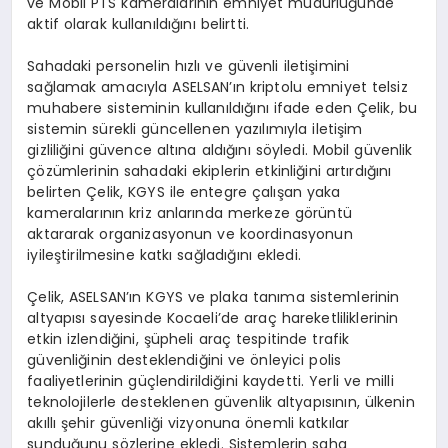
ve Mobil PTS kameralarının emniyet müdürlüğünde
aktif olarak kullanıldığını belirtti.
Sahadaki personelin hızlı ve güvenli iletişimini
sağlamak amacıyla ASELSAN’ın kriptolu emniyet telsiz
muhabere sisteminin kullanıldığını ifade eden Çelik, bu
sistemin sürekli güncellenen yazılımıyla iletişim
gizliliğini güvence altına aldığını söyledi. Mobil güvenlik
çözümlerinin sahadaki ekiplerin etkinliğini artırdığını
belirten Çelik, KGYS ile entegre çalışan yaka
kameralarının kriz anlarında merkeze görüntü
aktararak organizasyonun ve koordinasyonun
iyileştirilmesine katkı sağladığını ekledi.
Çelik, ASELSAN’ın KGYS ve plaka tanıma sistemlerinin
altyapısı sayesinde Kocaeli’de araç hareketliliklerinin
etkin izlendiğini, şüpheli araç tespitinde trafik
güvenliğinin desteklendiğini ve önleyici polis
faaliyetlerinin güçlendirildiğini kaydetti. Yerli ve milli
teknolojilerle desteklenen güvenlik altyapısının, ülkenin
akıllı şehir güvenliği vizyonuna önemli katkılar
sunduğunu sözlerine ekledi. Sistemlerin saha