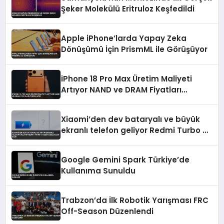
Şeker Molekülü Eritruloz Keşfedildi
Apple iPhone’larda Yapay Zeka
Dönüşümü İçin PrismML ile Görüşüyor
iPhone 18 Pro Max Üretim Maliyeti
Artıyor NAND ve DRAM Fiyatları
Yükseliyor
Xiaomi’den dev bataryalı ve büyük
ekranlı telefon geliyor Redmi Turbo 6
ailesi özellikleri sızdı
Google Gemini Spark Türkiye’de
Kullanıma Sunuldu
Trabzon’da İlk Robotik Yarışması FRC
Off-Season Düzenlendi