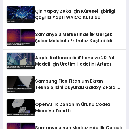
Çin Yapay Zeka İçin Küresel İşbirliği
Çağrısı Yaptı WAICO Kuruldu
Samanyolu Merkezinde İlk Gerçek
Şeker Molekülü Eritruloz Keşfedildi
Apple Katlanabilir iPhone ve 20. Yıl
Modeli İçin Üretim Hedefini Artırdı
Samsung Flex Titanium Ekran
Teknolojisini Duyurdu Galaxy Z Fold 8
Modellerinde Kullanılacak
OpenAI İlk Donanım Ürünü Codex
Micro’yu Tanıttı
Samanyolu’nun Merkezinde İlk Gerçek