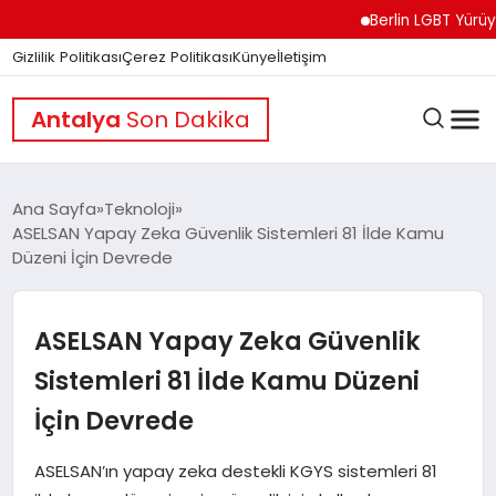
Berlin LGBT Yürüyüşünd
Gizlilik Politikası
Çerez Politikası
Künye
İletişim
Antalya
Son Dakika
Ana Sayfa
Teknoloji
ASELSAN Yapay Zeka Güvenlik Sistemleri 81 İlde Kamu
Düzeni İçin Devrede
GÜNDEM
ASELSAN Yapay Zeka Güvenlik
DÜNYA
Sistemleri 81 İlde Kamu Düzeni
İçin Devrede
EĞITIM
ASELSAN’ın yapay zeka destekli KGYS sistemleri 81