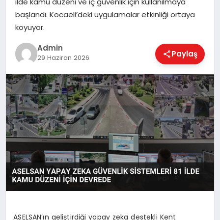
ilde kamu düzeni ve iç güvenlik için kullanılmaya
EKONOMI
başlandı. Kocaeli’deki uygulamalar etkinliği ortaya
koyuyor.
MAGAZIN
Admin
Paylaş
29 Haziran 2026
SAĞLIK
SPOR
TEKNOLOJI
ASELSAN’ın geliştirdiği yapay zeka destekli Kent