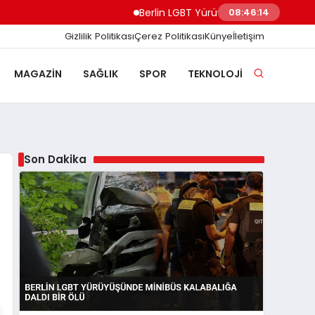
Berlin LGBT Yürüyüşünde Minibüs Kalabalığa 
08:46:15
Gizlilik Politikası
Çerez Politikası
Künye
İletişim
MAGAZIN
SAĞLIK
SPOR
TEKNOLOJI
Son Dakika