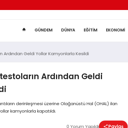
GÜNDEM
DÜNYA
EĞITIM
EKONOMI
ın Ardından Geldi Yollar Kamyonlarla Kesildi
otestoların Ardından Geldi
di
ıntıların derinleşmesi üzerine Olağanüstü Hal (OHAL) ilan
yollar kamyonlarla kapatıldı.
0 Yorum Yapıldı
Paylaş