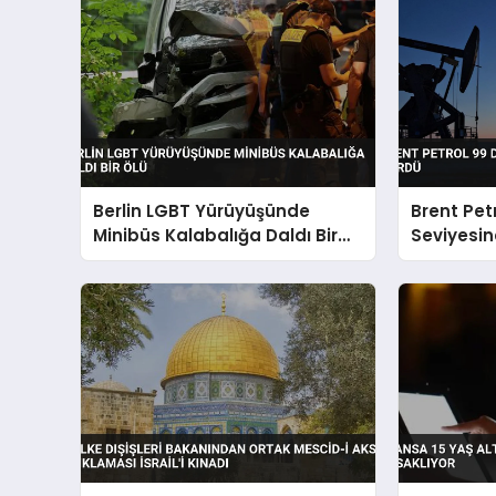
Berlin LGBT Yürüyüşünde
Brent Pet
Minibüs Kalabalığa Daldı Bir
Seviyesin
Ölü
Gördü