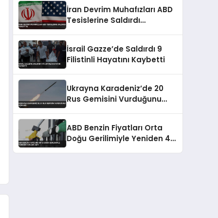
Yerlerinde Hasar Oluştu
İran Devrim Muhafızları ABD
Tesislerine Saldırdı
Kuveyt’te
İsrail Gazze’de Saldırdı 9
Filistinli Hayatını Kaybetti
Ukrayna Karadeniz’de 20
Rus Gemisini Vurduğunu
Açıkladı
ABD Benzin Fiyatları Orta
Doğu Gerilimiyle Yeniden 4
Doları Aştı