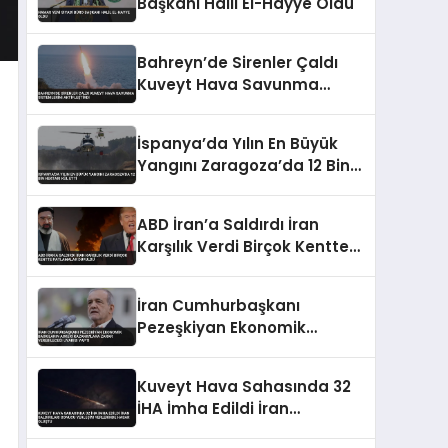
Başkanı Halil El-Hayye Oldu
Bahreyn’de Sirenler Çaldı
Kuveyt Hava Savunma
Sistemlerini Aktifleştirdi
İspanya’da Yılın En Büyük
Yangını Zaragoza’da 12 Bin
Hektarı Kül Etti
ABD İran’a Saldırdı İran
Karşılık Verdi Birçok Kentte
Patlamalar Duyuldu
İran Cumhurbaşkanı
Pezeşkiyan Ekonomik
Baskıların Askeri
Kazanımlara Zarar
Kuveyt Hava Sahasında 32
Verebileceği Uyarısı Yaptı
İHA İmha Edildi İran
Saldırıları Sonucu Yerleşim