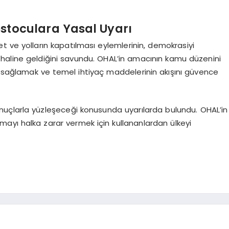
estoculara Yasal Uyarı
et ve yolların kapatılması eylemlerinin, demokrasiyi
im haline geldiğini savundu. OHAL’in amacının kamu düzenini
i sağlamak ve temel ihtiyaç maddelerinin akışını güvence
uçlarla yüzleşeceği konusunda uyarılarda bulundu. OHAL’in
tışmayı halka zarar vermek için kullananlardan ülkeyi