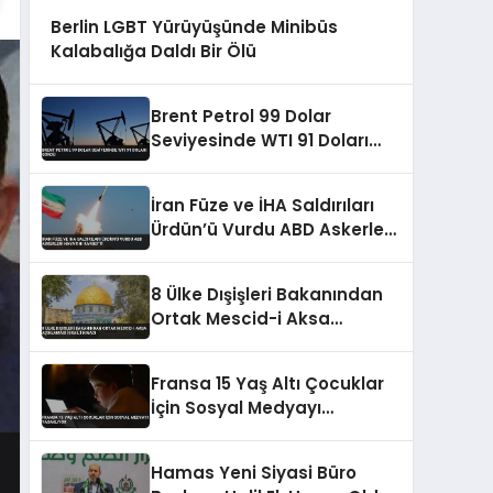
Berlin LGBT Yürüyüşünde Minibüs
Kalabalığa Daldı Bir Ölü
Brent Petrol 99 Dolar
Seviyesinde WTI 91 Doları
Gördü
İran Füze ve İHA Saldırıları
Ürdün’ü Vurdu ABD Askerleri
Hayatını Kaybetti
8 Ülke Dışişleri Bakanından
Ortak Mescid-i Aksa
Açıklaması İsrail’i Kınadı
Fransa 15 Yaş Altı Çocuklar
İçin Sosyal Medyayı
Yasaklıyor
Hamas Yeni Siyasi Büro