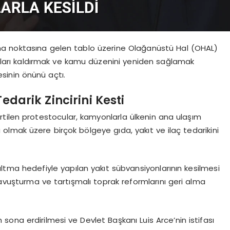
ma noktasına gelen tablo üzerine Olağanüstü Hal (OHAL)
katları kaldırmak ve kamu düzenini yeniden sağlamak
sinin önünü açtı.
edarik Zincirini Kesti
tilen protestocular, kamyonlarla ülkenin ana ulaşım
a olmak üzere birçok bölgeye gıda, yakıt ve ilaç tedarikini
altma hedefiyle yapılan yakıt sübvansiyonlarının kesilmesi
ra kavuşturma ve tartışmalı toprak reformlarını geri alma
nın sona erdirilmesi ve Devlet Başkanı Luis Arce’nin istifası