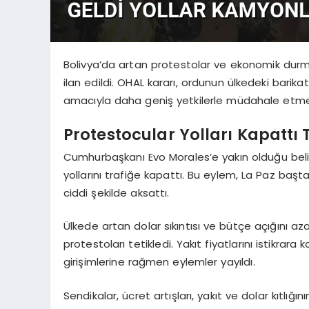
Bolivya’da artan protestolar ve ekonomik dur
ilan edildi. OHAL kararı, ordunun ülkedeki bari
amacıyla daha geniş yetkilerle müdahale etme
Protestocular Yolları Kapattı T
Cumhurbaşkanı Evo Morales’e yakın olduğu belir
yollarını trafiğe kapattı. Bu eylem, La Paz başt
ciddi şekilde aksattı.
Ülkede artan dolar sıkıntısı ve bütçe açığını az
protestoları tetikledi. Yakıt fiyatlarını istikra
girişimlerine rağmen eylemler yayıldı.
Sendikalar, ücret artışları, yakıt ve dolar kıtlığı