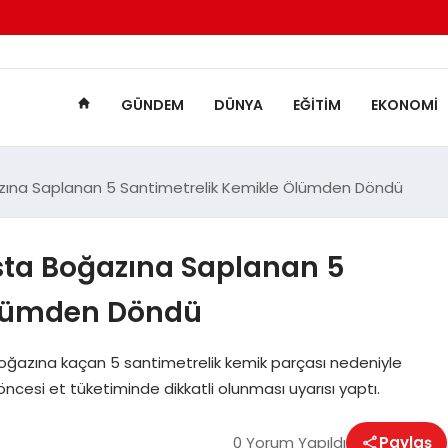
GÜNDEM
DÜNYA
EĞITIM
EKONOMI
zına Saplanan 5 Santimetrelik Kemikle Ölümden Döndü
sta Boğazına Saplanan 5
Ölümden Döndü
boğazına kaçan 5 santimetrelik kemik parçası nedeniyle
ncesi et tüketiminde dikkatli olunması uyarısı yaptı.
0 Yorum Yapıldı
Paylaş