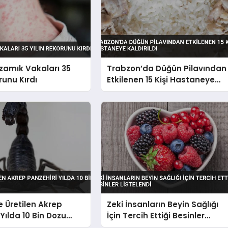
zamık Vakaları 35
Trabzon’da Düğün Pilavından
runu Kırdı
Etkilenen 15 Kişi Hastaneye
Kaldırıldı
e Üretilen Akrep
Zeki İnsanların Beyin Sağlığı
Yılda 10 Bin Dozu
İçin Tercih Ettiği Besinler
Listelendi