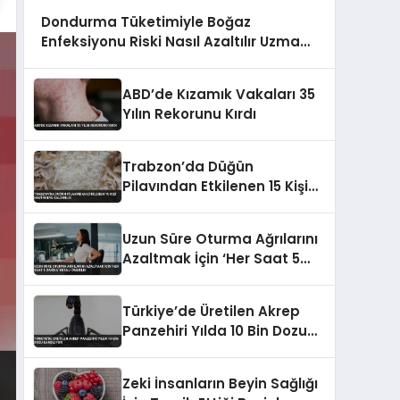
Dondurma Tüketimiyle Boğaz
Enfeksiyonu Riski Nasıl Azaltılır Uzman
Görüşleri
ABD’de Kızamık Vakaları 35
Yılın Rekorunu Kırdı
Trabzon’da Düğün
Pilavından Etkilenen 15 Kişi
Hastaneye Kaldırıldı
Uzun Süre Oturma Ağrılarını
Azaltmak İçin ‘Her Saat 5
Dakika’ Kuralı Önerildi
Türkiye’de Üretilen Akrep
Panzehiri Yılda 10 Bin Dozu
Karşılıyor
Zeki İnsanların Beyin Sağlığı