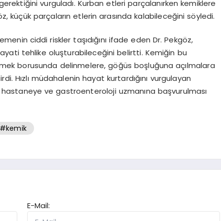
 gerektiğini vurguladı. Kurban etleri parçalanırken kemiklere
öz, küçük parçaların etlerin arasında kalabileceğini söyledi.
enin ciddi riskler taşıdığını ifade eden Dr. Pekgöz,
ti tehlike oluşturabileceğini belirtti. Kemiğin bu
mek borusunda delinmelere, göğüs boşluğuna açılmalara
irdi. Hızlı müdahalenin hayat kurtardığını vurgulayan
 hastaneye ve gastroenteroloji uzmanına başvurulması
#kemik
E-Mail: