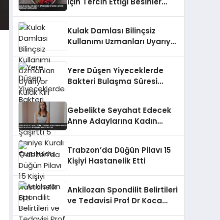
İçin Tercih Ettiği Besinler
Listelendi
Kulak Damlası Bilinçsiz
Kullanımı Uzmanları Uyarıyor
Kulak Kiri Tanısını
Geciktirebilir
Yere Düşen Yiyeceklerde
Bakteri Bulaşma Süresi
Şaşırttı 5 Saniye Kuralı
Çürütüldü
Gebelikte Seyahat Edecek
Anne Adaylarına Kadın
Hastalıkları Uzmanından
Uyarılar
Trabzon’da Düğün Pilavı 15
Kişiyi Hastanelik Etti
Ankilozan Spondilit Belirtileri
ve Tedavisi Prof Dr Koca
Açıklaması