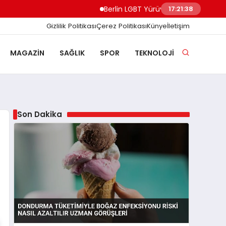
Berlin LGBT Yürüyüşünde Minibüs Kalabalığ
17:21:39
Gizlilik Politikası
Çerez Politikası
Künye
İletişim
MAGAZIN
SAĞLIK
SPOR
TEKNOLOJI
Son Dakika