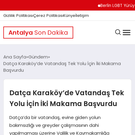
Berlin LGBT Yürüyüşünde
Gizlilik Politikası
Çerez Politikası
Künye
İletişim
Antalya
Son Dakika
Ana Sayfa
Gündem
Datça Karaköy’de Vatandaş Tek Yolu İçin İki Makama
Başvurdu
GÜNDEM
Datça Karaköy’de Vatandaş Tek
DÜNYA
Yolu İçin İki Makama Başvurdu
EĞITIM
Datça’da bir vatandaş, evine giden yolun
bakımsızlığı ve greyder çalışmasının dahi
yapılmaması üzerine Valilik ve Kaymakamlığa