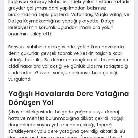
sağlayan Karaköy Mahallesi’ndeki yolun 1 yıldan fazladır
greyder çalışması dahi yapılmadan bakımsız
bırakılmasına tepki gösterdi. Vatandaş, Muğla Valiliği ve
Datça Kaymakamlığı’na yaptığı şikayette, Datça
Belediyesi’nin sorumluluğundaki imarlı ara yolun
onarımını talep etti.
Başvuru sahibinin dilekçesinde, yolun kuru havalarda
derin çukurlar, gevşek toprak ve keskin taşlarla kaplı
olduğu belirtildi. Bu durumun araçların alt takımlarında
ciddi hasarlara yol açtığı ve günlük ulaşımı zorlaştırdığı
ifade edildi. Güvenli sürüşün imkansız hale geldiği
vurgulandı.
Yağışlı Havalarda Dere Yatağına
Dönüşen Yol
Şikayet dilekçesinde, bölgede yağmur suyu drenaj
hattı ve menfez bulunmadığına dikkat çekildi. Yağışlı
dönemlerde suyun yol üzerinden aktığı, toprağı
sürükleyerek yolu dere yatağına çevirdiği aktarıldı. Bu
durumun acil durum araçlarının (ambulans, itfaiye)