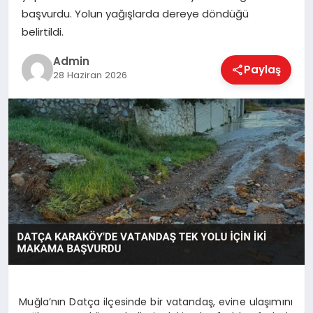
EKONOMI
başvurdu. Yolun yağışlarda dereye döndüğü
belirtildi.
MAGAZIN
Admin
Paylaş
28 Haziran 2026
SAĞLIK
SPOR
TEKNOLOJI
Muğla’nın Datça ilçesinde bir vatandaş, evine ulaşımını