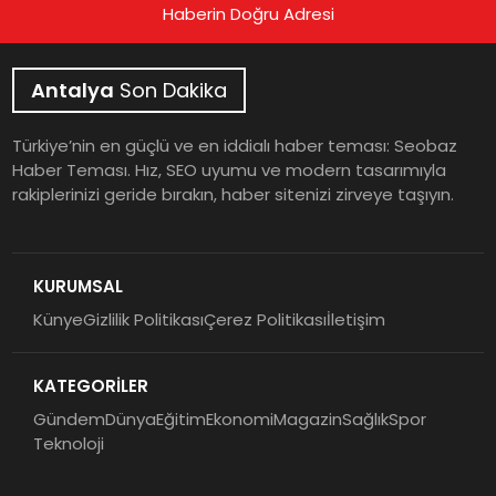
Haberin Doğru Adresi
Antalya
Son Dakika
Türkiye’nin en güçlü ve en iddialı haber teması: Seobaz
Haber Teması. Hız, SEO uyumu ve modern tasarımıyla
rakiplerinizi geride bırakın, haber sitenizi zirveye taşıyın.
KURUMSAL
Künye
Gizlilik Politikası
Çerez Politikası
İletişim
KATEGORİLER
Gündem
Dünya
Eğitim
Ekonomi
Magazin
Sağlık
Spor
Teknoloji