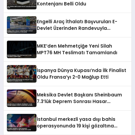
Kontenjanı Belli Oldu
Engelli Araç İthalatı Başvuruları E-
Devlet Üzerinden Randevuyla
Yapılacak
MKE’den Mehmetçiğe Yeni Silah
MPT76 MH Teslimatı Tamamlandı
İspanya Dünya Kupası’nda İlk Finalist
Oldu Fransa’yı 2-0 Mağlup Etti
Meksika Devlet Başkanı Sheinbaum
7.3’lük Deprem Sonrası Hasar
Olmadığını Duyurdu
İstanbul merkezli yasa dışı bahis
operasyonunda 19 kişi gözaltına
alındı