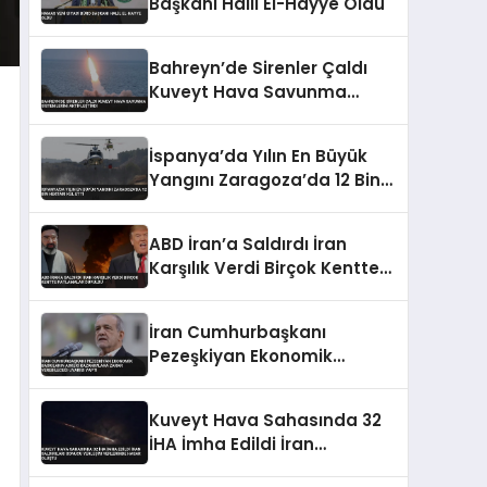
Başkanı Halil El-Hayye Oldu
Bahreyn’de Sirenler Çaldı
Kuveyt Hava Savunma
Sistemlerini Aktifleştirdi
İspanya’da Yılın En Büyük
Yangını Zaragoza’da 12 Bin
Hektarı Kül Etti
ABD İran’a Saldırdı İran
Karşılık Verdi Birçok Kentte
Patlamalar Duyuldu
İran Cumhurbaşkanı
Pezeşkiyan Ekonomik
Baskıların Askeri
Kazanımlara Zarar
Kuveyt Hava Sahasında 32
Verebileceği Uyarısı Yaptı
İHA İmha Edildi İran
Saldırıları Sonucu Yerleşim