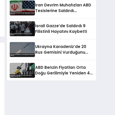
Yerlerinde Hasar Oluştu
İran Devrim Muhafızları ABD
Tesislerine Saldırdı
Kuveyt’te
İsrail Gazze’de Saldırdı 9
Filistinli Hayatını Kaybetti
Ukrayna Karadeniz’de 20
Rus Gemisini Vurduğunu
Açıkladı
ABD Benzin Fiyatları Orta
Doğu Gerilimiyle Yeniden 4
Doları Aştı