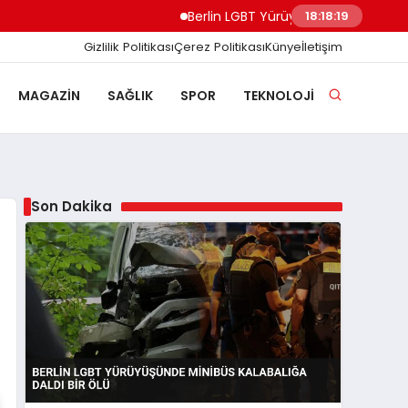
Berlin LGBT Yürüyüşünde Minibüs Kalabalığ
18:18:20
Gizlilik Politikası
Çerez Politikası
Künye
İletişim
MAGAZIN
SAĞLIK
SPOR
TEKNOLOJI
Son Dakika