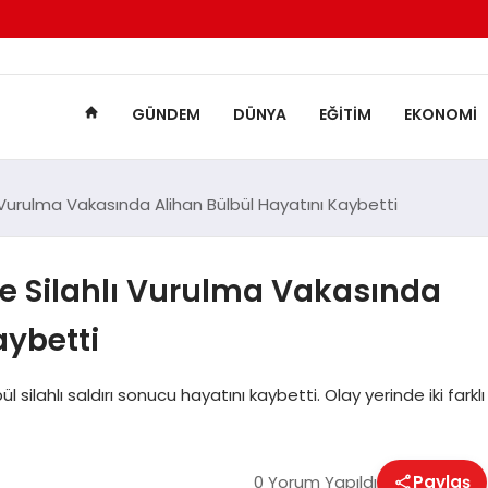
GÜNDEM
DÜNYA
EĞITIM
EKONOMI
Vurulma Vakasında Alihan Bülbül Hayatını Kaybetti
 Silahlı Vurulma Vakasında
aybetti
ilahlı saldırı sonucu hayatını kaybetti. Olay yerinde iki farklı
0 Yorum Yapıldı
Paylaş