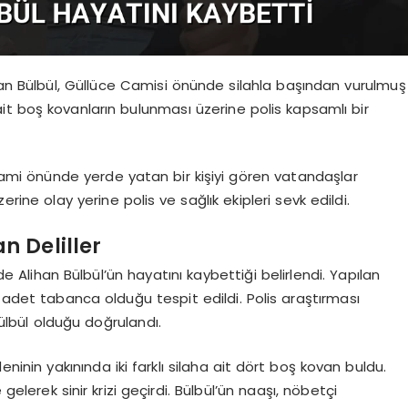
han Bülbül, Güllüce Camisi önünde silahla başından vurulmuş
 ait boş kovanların bulunması üzerine polis kapsamlı bir
mi önünde yerde yatan bir kişiyi gören vatandaşlar
erine olay yerine polis ve sağlık ekipleri sevk edildi.
n Deliller
lde Alihan Bülbül’ün hayatını kaybettiği belirlendi. Yapılan
r adet tabanca olduğu tespit edildi. Polis araştırması
ülbül olduğu doğrulandı.
eninin yakınında iki farklı silaha ait dört boş kovan buldu.
gelerek sinir krizi geçirdi. Bülbül’ün naaşı, nöbetçi