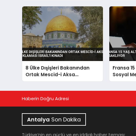
8 Ülke Dışişleri Bakanından
Fransa 15 
Ortak Mescid-i Aksa
Sosyal Me
Açıklaması İsrail’i Kınadı
Haberin Doğru Adresi
Antalya
Son Dakika
Türkiye’nin en güçlü ve en iddialı haber teması: