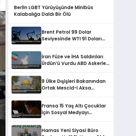
Berlin LGBT Yürüyüşünde Minibüs
Kalabalığa Daldı Bir Ölü
Brent Petrol 99 Dolar
Seviyesinde WTI 91 Doları
Gördü
İran Füze ve İHA Saldırıları
Ürdün’ü Vurdu ABD Askerleri
Hayatını Kaybetti
8 Ülke Dışişleri Bakanından
Ortak Mescid-i Aksa
Açıklaması İsrail’i Kınadı
Fransa 15 Yaş Altı Çocuklar
İçin Sosyal Medyayı
Yasaklıyor
Hamas Yeni Siyasi Büro