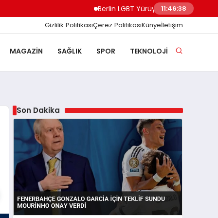
Berlin LGBT Yürüyüşünde Minibüs Kalabalığa
11:46:39
Gizlilik Politikası
Çerez Politikası
Künye
İletişim
MAGAZIN
SAĞLIK
SPOR
TEKNOLOJI
Son Dakika