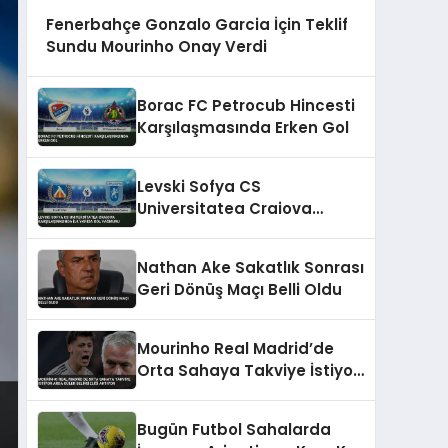
Fenerbahçe Gonzalo Garcia İçin Teklif
Sundu Mourinho Onay Verdi
Borac FC Petrocub Hincesti
Karşılaşmasında Erken Gol
Levski Sofya CS
Universitatea Craiova
Karşılaşmasında İlk Yarıda
Gol Yağmuru
Nathan Ake Sakatlık Sonrası
Geri Dönüş Maçı Belli Oldu
Mourinho Real Madrid’de
Orta Sahaya Takviye İstiyor
Arda Güler Belirsizliği Artıyor
Bugün Futbol Sahalarda