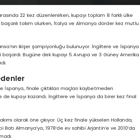
 arasında 22 kez düzenlenirken, kupayı toplam 8 farklı ülke
başarılı takım olurken, İtalya ve Almanya dörder kez mutlu
ansa’nın ikişer şampiyonluğu bulunuyor. İngiltere ve İspanya
eyi başardı. Bugüne dek kupayı 5 Avrupa ve 3 Güney Amerika
dı.
edenler
ve İspanya, finale çıktıkları maçları kaybetmeden
e de kupayı kazandı. İngiltere ve İspanya da birer kez final
takımı olarak öne çıkıyor. Üç kez finale yükselen Hollanda,
bi Batı Almanya’ya, 1978’de ev sahibi Arjantin’e ve 2010’da
madı.