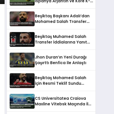
İspanya Arjantin ve Kore K-
Ligi Maçları Sahne Alıyor
Beşiktaş Başkanı Adalı’dan
Mohamed Salah Transfer
Açıklaması Transfer Krizi
Yüzde 35 Komisyon İddiası
Beşiktaş Muhamed Salah
Transfer İddialarına Yanıt
Verdi
Jhon Duran’ın Yeni Durağı
Şaşırttı Benfica ile Anlaştı
Beşiktaş Mohamed Salah
İçin Resmi Teklif Sundu
Avukatı İstanbul’da
CS Universitatea Craiova
Maxline Vitebsk Maçında İlk
Yarıda Gol Yok