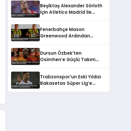
Beşiktaş Alexander Sörloth
İçin Atletico Madrid ile
Görüşüyor
Fenerbahçe Mason
Greenwood Ardından
Marcus Rashford İçin
Harekete Geçti
Dursun Özbek’ten
Osimhen’e Güçlü Takım
Sözü ve Transfer Gizliliği
Uyarısı
Trabzonspor’un Eski Yıldızı
Bakasetas Süper Lig’e
Dönüyor Başakşehir İddiası