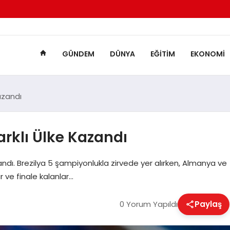
GÜNDEM
DÜNYA
EĞITIM
EKONOMI
azandı
arklı Ülke Kazandı
andı. Brezilya 5 şampiyonlukla zirvede yer alırken, Almanya ve
r ve finale kalanlar…
0 Yorum Yapıldı
Paylaş