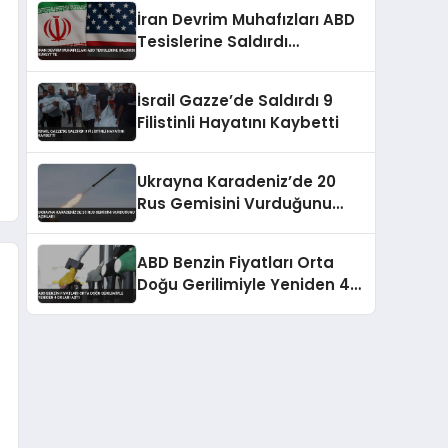
Yerlerinde Hasar Oluştu
İran Devrim Muhafızları ABD
Tesislerine Saldırdı
Kuveyt’te
İsrail Gazze’de Saldırdı 9
Filistinli Hayatını Kaybetti
Ukrayna Karadeniz’de 20
Rus Gemisini Vurduğunu
Açıkladı
ABD Benzin Fiyatları Orta
Doğu Gerilimiyle Yeniden 4
Doları Aştı