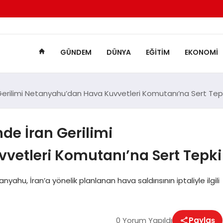
GÜNDEM
DÜNYA
EĞITIM
EKONOMI
n Gerilimi Netanyahu’dan Hava Kuvvetleri Komutanı’na Sert Tep
nde İran Gerilimi
etleri Komutanı’na Sert Tepki
nyahu, İran’a yönelik planlanan hava saldırısının iptaliyle ilgili
0 Yorum Yapıldı
Paylaş