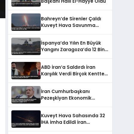
Başkanı Halil El-Hayye Oldu
Bahreyn’de Sirenler Çaldı
Kuveyt Hava Savunma
Sistemlerini Aktifleştirdi
İspanya’da Yılın En Büyük
Yangını Zaragoza’da 12 Bin
Hektarı Kül Etti
ABD İran’a Saldırdı İran
Karşılık Verdi Birçok Kentte
Patlamalar Duyuldu
İran Cumhurbaşkanı
Pezeşkiyan Ekonomik
Baskıların Askeri
Kazanımlara Zarar
Kuveyt Hava Sahasında 32
Verebileceği Uyarısı Yaptı
İHA İmha Edildi İran
Saldırıları Sonucu Yerleşim