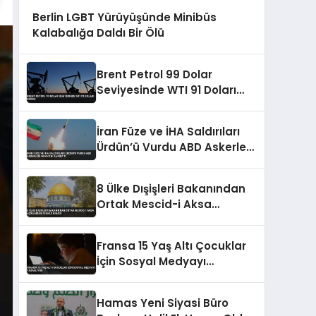
Berlin LGBT Yürüyüşünde Minibüs
Kalabalığa Daldı Bir Ölü
Brent Petrol 99 Dolar
Seviyesinde WTI 91 Doları
Gördü
İran Füze ve İHA Saldırıları
Ürdün’ü Vurdu ABD Askerleri
Hayatını Kaybetti
8 Ülke Dışişleri Bakanından
Ortak Mescid-i Aksa
Açıklaması İsrail’i Kınadı
Fransa 15 Yaş Altı Çocuklar
İçin Sosyal Medyayı
Yasaklıyor
Hamas Yeni Siyasi Büro