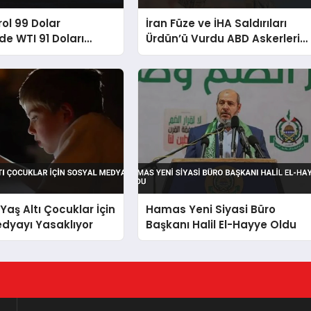
rol 99 Dolar
İran Füze ve İHA Saldırıları
de WTI 91 Doları
Ürdün’ü Vurdu ABD Askerleri
Hayatını Kaybetti
Yaş Altı Çocuklar İçin
Hamas Yeni Siyasi Büro
dyayı Yasaklıyor
Başkanı Halil El-Hayye Oldu