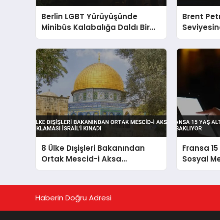
Berlin LGBT Yürüyüşünde
Brent Pet
Minibüs Kalabalığa Daldı Bir
Seviyesin
Ölü
Gördü
8 Ülke Dışişleri Bakanından
Fransa 15 
Ortak Mescid-i Aksa
Sosyal Me
Açıklaması İsrail’i Kınadı
Haberin Doğru Adresi