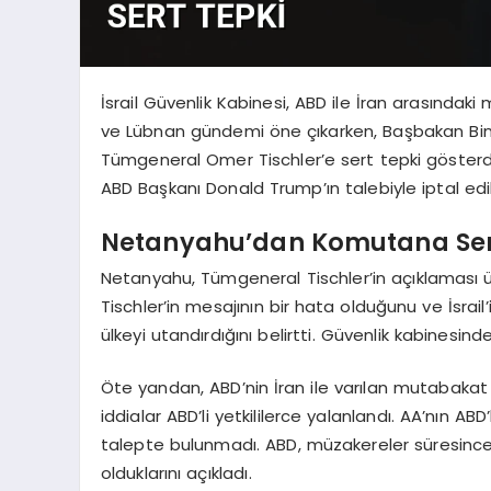
İsrail Güvenlik Kabinesi, ABD ile İran arasındak
ve Lübnan gündemi öne çıkarken, Başbakan Bin
Tümgeneral Omer Tischler’e sert tepki gösterdi.
ABD Başkanı Donald Trump’ın talebiyle iptal edil
Netanyahu’dan Komutana Sert 
Netanyahu, Tümgeneral Tischler’in açıklaması ü
Tischler’in mesajının bir hata olduğunu ve İsrai
ülkeyi utandırdığını belirtti. Güvenlik kabinesin
Öte yandan, ABD’nin İran ile varılan mutabakat 
iddialar ABD’li yetkililerce yalanlandı. AA’nın ABD’
talepte bulunmadı. ABD, müzakereler süresince İ
olduklarını açıkladı.