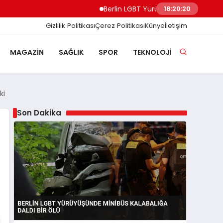
Berlin LGBT Yürüyüşünde Minibüs Kalabalığ
18:20:21
Gizlilik Politikası
Çerez Politikası
Künye
İletişim
MAGAZIN
SAĞLIK
SPOR
TEKNOLOJI
ki
Son Dakika