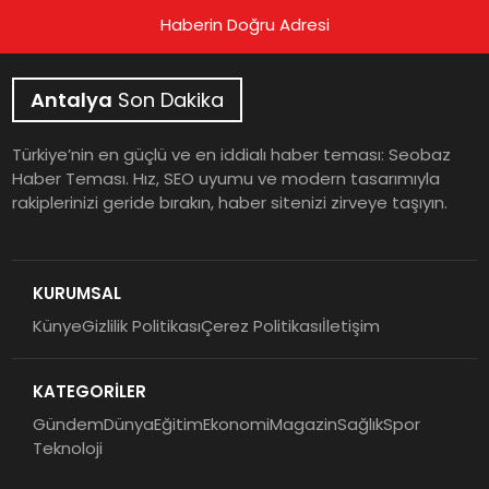
Haberin Doğru Adresi
Antalya
Son Dakika
Türkiye’nin en güçlü ve en iddialı haber teması: Seobaz
Haber Teması. Hız, SEO uyumu ve modern tasarımıyla
rakiplerinizi geride bırakın, haber sitenizi zirveye taşıyın.
KURUMSAL
Künye
Gizlilik Politikası
Çerez Politikası
İletişim
KATEGORİLER
Gündem
Dünya
Eğitim
Ekonomi
Magazin
Sağlık
Spor
Teknoloji