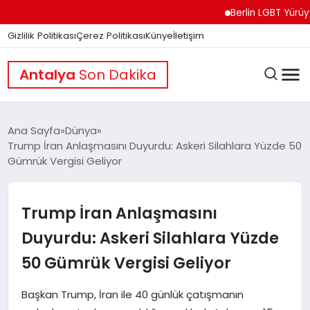
Berlin LGBT Yürüyüşünd
Gizlilik Politikası
Çerez Politikası
Künye
İletişim
Antalya
Son Dakika
Ana Sayfa
Dünya
Trump İran Anlaşmasını Duyurdu: Askeri Silahlara Yüzde 50
Gümrük Vergisi Geliyor
GÜNDEM
Trump İran Anlaşmasını
DÜNYA
Duyurdu: Askeri Silahlara Yüzde
50 Gümrük Vergisi Geliyor
EĞITIM
Başkan Trump, İran ile 40 günlük çatışmanın