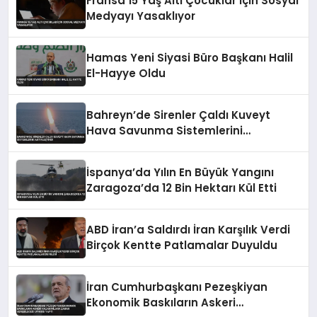
Fransa 15 Yaş Altı Çocuklar İçin Sosyal
Medyayı Yasaklıyor
Hamas Yeni Siyasi Büro Başkanı Halil
El-Hayye Oldu
Bahreyn’de Sirenler Çaldı Kuveyt
Hava Savunma Sistemlerini
Aktifleştirdi
İspanya’da Yılın En Büyük Yangını
Zaragoza’da 12 Bin Hektarı Kül Etti
ABD İran’a Saldırdı İran Karşılık Verdi
Birçok Kentte Patlamalar Duyuldu
İran Cumhurbaşkanı Pezeşkiyan
Ekonomik Baskıların Askeri