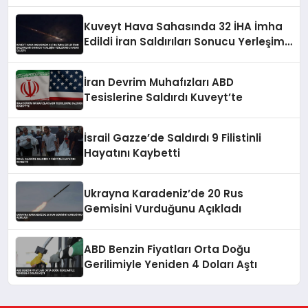
Kazanımlara Zarar Verebileceği
Uyarısı Yaptı
Kuveyt Hava Sahasında 32 İHA İmha
Edildi İran Saldırıları Sonucu Yerleşim
Yerlerinde Hasar Oluştu
İran Devrim Muhafızları ABD
Tesislerine Saldırdı Kuveyt’te
İsrail Gazze’de Saldırdı 9 Filistinli
Hayatını Kaybetti
Ukrayna Karadeniz’de 20 Rus
Gemisini Vurduğunu Açıkladı
ABD Benzin Fiyatları Orta Doğu
Gerilimiyle Yeniden 4 Doları Aştı