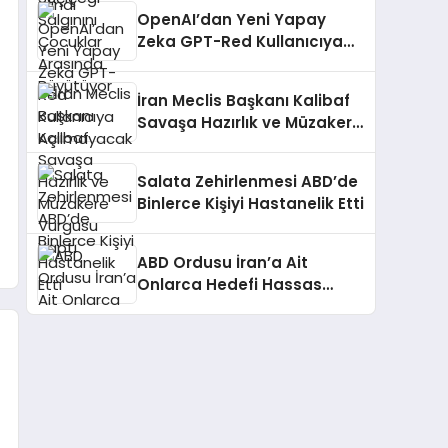
Büyütüyor
OpenAI’dan Yeni Yapay
Zeka GPT-Red Kullanıcıya
Açılmayacak
İran Meclis Başkanı Kalibaf
Savaşa Hazırlık ve Müzakere
Vurgusu Yaptı
Salata Zehirlenmesi ABD’de
Binlerce Kişiyi Hastanelik Etti
ABD Ordusu İran’a Ait
Onlarca Hedefi Hassas
Mühimmatla Vurdu