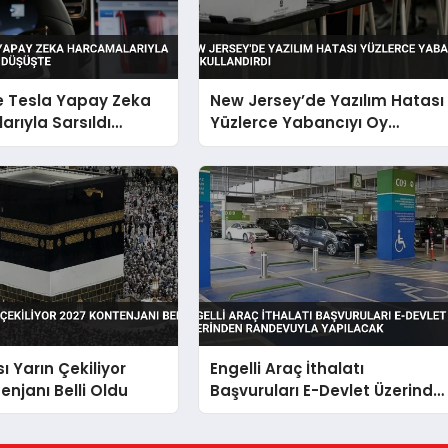
e Tesla Yapay Zeka
New Jersey’de Yazılım Hatası
rıyla Sarsıldı
Yüzlerce Yabancıyı Oy
Düşüşte
Kullandırdı
ı Yarın Çekiliyor
Engelli Araç İthalatı
enjanı Belli Oldu
Başvuruları E-Devlet Üzerinde
Randevuyla Yapılacak