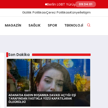
Berlin LGBT Yürüyüşünde Minibüs Kalabalığa
09:34:02
Gizlilik Politikası
Çerez Politikası
Künye
İletişim
MAGAZIN
SAĞLIK
SPOR
TEKNOLOJI
Son Dakika