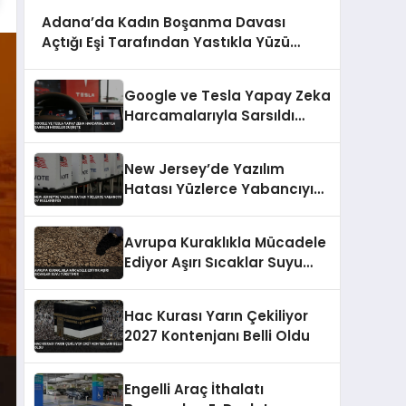
Adana’da Kadın Boşanma Davası
Açtığı Eşi Tarafından Yastıkla Yüzü
Kapatılarak Öldürüldü
Google ve Tesla Yapay Zeka
Harcamalarıyla Sarsıldı
Hisseler Düşüşte
New Jersey’de Yazılım
Hatası Yüzlerce Yabancıyı
Oy Kullandırdı
Avrupa Kuraklıkla Mücadele
Ediyor Aşırı Sıcaklar Suyu
Tüketiyor
Hac Kurası Yarın Çekiliyor
2027 Kontenjanı Belli Oldu
Engelli Araç İthalatı