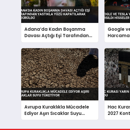
Adana’da Kadın Boşanma
Google v
Davası Açtığı Eşi Tarafından
Harcamala
Yastıkla Yüzü Kapatılarak
Hisseler 
Öldürüldü
Avrupa Kuraklıkla Mücadele
Hac Kuras
Ediyor Aşırı Sıcaklar Suyu
2027 Kont
Tüketiyor