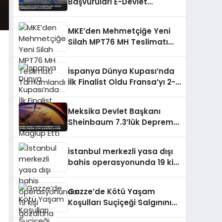
Başvuruları E-Devlet
Üzerinden Randevuyla
Yapılacak
MKE’den Mehmetçiğe Yeni
Silah MPT76 MH Teslimatı
Tamamlandı
İspanya Dünya Kupası’nda
İlk Finalist Oldu Fransa’yı 2-0
Mağlup Etti
Meksika Devlet Başkanı
Sheinbaum 7.3’lük Deprem
Sonrası Hasar Olmadığını
Duyurdu
İstanbul merkezli yasa dışı
bahis operasyonunda 19 kişi
gözaltına alındı
Gazze’de Kötü Yaşam
Koşulları Suçiçeği Salgınını
Çocuklar Arasında