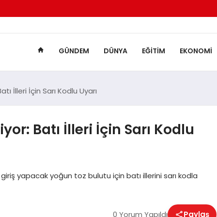
GÜNDEM
DÜNYA
EĞITIM
EKONOMI
tı İlleri İçin Sarı Kodlu Uyarı
or: Batı İlleri İçin Sarı Kodlu
iriş yapacak yoğun toz bulutu için batı illerini sarı kodla
0 Yorum Yapıldı
Paylaş