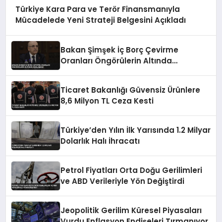
Türkiye Kara Para ve Terör Finansmanıyla
Mücadelede Yeni Strateji Belgesini Açıkladı
Bakan Şimşek İç Borç Çevirme
Oranları Öngörülerin Altında
Açıklaması
Ticaret Bakanlığı Güvensiz Ürünlere
8,6 Milyon TL Ceza Kesti
Türkiye’den Yılın İlk Yarısında 1.2 Milyar
Dolarlık Halı İhracatı
Petrol Fiyatları Orta Doğu Gerilimleri
ve ABD Verileriyle Yön Değiştirdi
Jeopolitik Gerilim Küresel Piyasaları
Vurdu Enflasyon Endişeleri Tırmanıyor