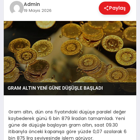
EKONOMI
Admin
Paylaş
19 Mayıs 2026
MAGAZIN
SAĞLIK
SPOR
TEKNOLOJI
Gram altın, dün ons fiyatındaki düşüşe paralel değer
kaybederek günü 6 bin 879 liradan tamamladı. Yeni
güne de düşüşle başlayan gram altın, saat 09.30
itibarıyla önceki kapanışa göre yüzde 0,07 azalarak 6
bin 875 lira seviyesinde işlem görüyor.