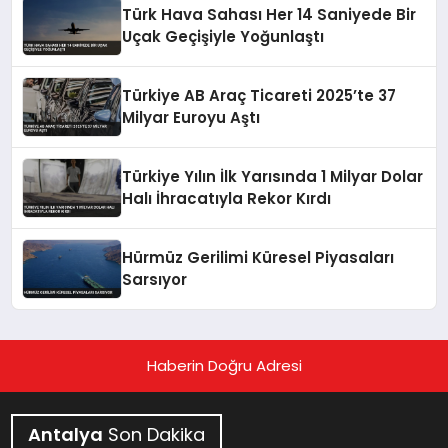
Türk Hava Sahası Her 14 Saniyede Bir
Uçak Geçişiyle Yoğunlaştı
Türkiye AB Araç Ticareti 2025’te 37
Milyar Euroyu Aştı
Türkiye Yılın İlk Yarısında 1 Milyar Dolar
Halı İhracatıyla Rekor Kırdı
Hürmüz Gerilimi Küresel Piyasaları
Sarsıyor
Haberin Doğru Adresi
Antalya
Son Dakika