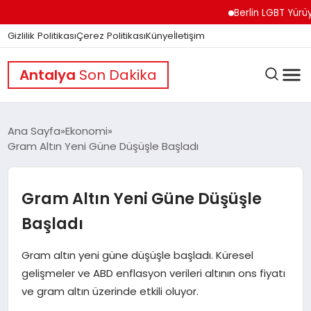
Berlin LGBT Yürüyüşünd
Gizlilik Politikası
Çerez Politikası
Künye
İletişim
Antalya
Son Dakika
Ana Sayfa
Ekonomi
Gram Altın Yeni Güne Düşüşle Başladı
GÜNDEM
Gram Altın Yeni Güne Düşüşle
DÜNYA
Başladı
Gram altın yeni güne düşüşle başladı. Küresel
EĞITIM
gelişmeler ve ABD enflasyon verileri altının ons fiyatı
ve gram altın üzerinde etkili oluyor.