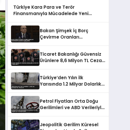
Türkiye Kara Para ve Terör
Finansmanıyla Mücadelede Yeni
Strateji Belgesini Açıkladı
Bakan Şimşek İç Borç
Çevirme Oranları
Öngörülerin Altında
Açıklaması
Ticaret Bakanlığı Güvensiz
Ürünlere 8,6 Milyon TL Ceza
Kesti
Türkiye’den Yılın İlk
Yarısında 1.2 Milyar Dolarlık
Halı İhracatı
Petrol Fiyatları Orta Doğu
Gerilimleri ve ABD Verileriyle
Yön Değiştirdi
Jeopolitik Gerilim Küresel