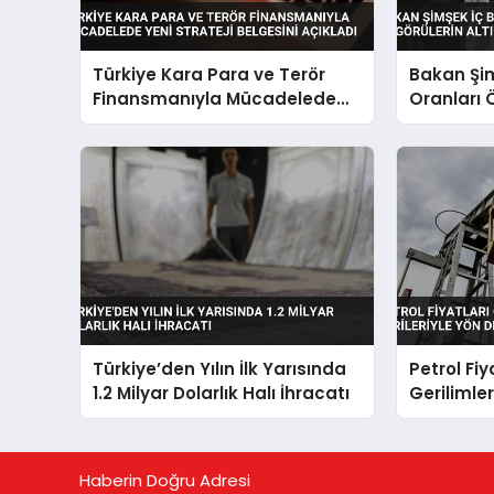
Türkiye Kara Para ve Terör
Bakan Şim
Finansmanıyla Mücadelede
Oranları 
Yeni Strateji Belgesini Açıkladı
Açıklama
Türkiye’den Yılın İlk Yarısında
Petrol Fi
1.2 Milyar Dolarlık Halı İhracatı
Gerilimler
Yön Değiş
Haberin Doğru Adresi