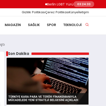
Berlin LGBT Yürüyüşünde Minibüs Kalabalığa 
03:24:34
Gizlilik Politikası
Çerez Politikası
Künye
İletişim
MAGAZIN
SAĞLIK
SPOR
TEKNOLOJI
ştı
Son Dakika