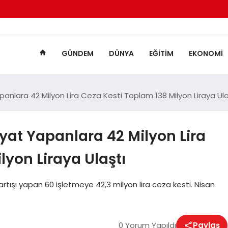
GÜNDEM
DÜNYA
EĞITIM
EKONOMI
apanlara 42 Milyon Lira Ceza Kesti Toplam 138 Milyon Liraya Ula
iyat Yapanlara 42 Milyon Lira
lyon Liraya Ulaştı
rtışı yapan 60 işletmeye 42,3 milyon lira ceza kesti. Nisan
0 Yorum Yapıldı
Paylaş