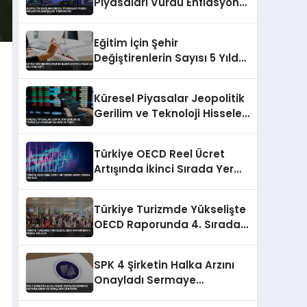
Piyasaları Vurdu Enflasyon
Endişeleri Tırmanıyor
Eğitim İçin Şehir
Değiştirenlerin Sayısı 5 Yılda
2.6 Milyonu Aştı
Küresel Piyasalar Jeopolitik
Gerilim ve Teknoloji Hisseleri
Baskısı Altında
Türkiye OECD Reel Ücret
Artışında İkinci Sırada Yer
Aldı
Türkiye Turizmde Yükselişte
OECD Raporunda 4. Sırada
Yer Aldı
SPK 4 Şirketin Halka Arzını
Onayladı Sermaye
Artırımlarına ve İhraçlara