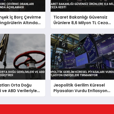
şek İç Borç Çevirme
Ticaret Bakanlığı Güvensiz
Öngörülerin Altında
Ürünlere 8,6 Milyon TL Ceza
sı
Kesti
yatları Orta Doğu
Jeopolitik Gerilim Küresel
i ve ABD Verileriyle
Piyasaları Vurdu Enflasyon
tirdi
Endişeleri Tırmanıyor