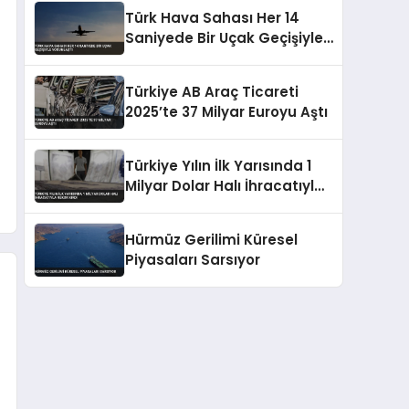
İzin Verdi
Türk Hava Sahası Her 14
Saniyede Bir Uçak Geçişiyle
Yoğunlaştı
Türkiye AB Araç Ticareti
2025’te 37 Milyar Euroyu Aştı
Türkiye Yılın İlk Yarısında 1
Milyar Dolar Halı İhracatıyla
Rekor Kırdı
Hürmüz Gerilimi Küresel
Piyasaları Sarsıyor