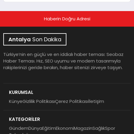
Haberin Doğru Adresi
Antalya
Son Dakika
Türkiye’nin en güçlü ve en iddialı haber teması: Seobaz
Haber Teması. Hız, SEO uyumu ve modern tasarımıyla
rakiplerinizi geride bırakın, haber sitenizi zirveye taşıyın.
KURUMSAL
Künye
Gizlilik Politikası
Çerez Politikası
İletişim
KATEGORİLER
Gündem
Dünya
Eğitim
Ekonomi
Magazin
Sağlık
Spor