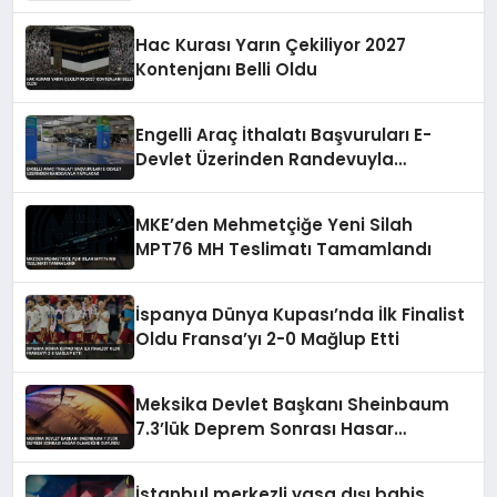
Hac Kurası Yarın Çekiliyor 2027
Kontenjanı Belli Oldu
Engelli Araç İthalatı Başvuruları E-
Devlet Üzerinden Randevuyla
Yapılacak
MKE’den Mehmetçiğe Yeni Silah
MPT76 MH Teslimatı Tamamlandı
İspanya Dünya Kupası’nda İlk Finalist
Oldu Fransa’yı 2-0 Mağlup Etti
Meksika Devlet Başkanı Sheinbaum
7.3’lük Deprem Sonrası Hasar
Olmadığını Duyurdu
İstanbul merkezli yasa dışı bahis