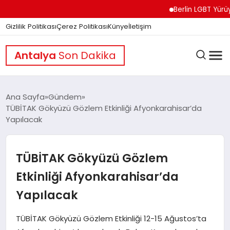
Berlin LGBT Yürüyüşünd
Gizlilik Politikası
Çerez Politikası
Künye
İletişim
Antalya
Son Dakika
Ana Sayfa
Gündem
TÜBİTAK Gökyüzü Gözlem Etkinliği Afyonkarahisar’da
Yapılacak
GÜNDEM
TÜBİTAK Gökyüzü Gözlem
DÜNYA
Etkinliği Afyonkarahisar’da
Yapılacak
EĞITIM
TÜBİTAK Gökyüzü Gözlem Etkinliği 12-15 Ağustos’ta