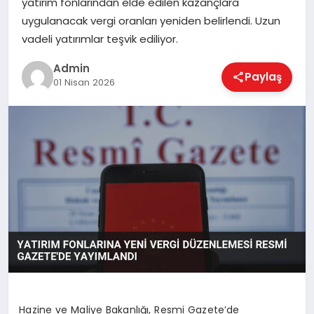
yatırım fonlarından elde edilen kazançlara
EKONOMI
uygulanacak vergi oranları yeniden belirlendi. Uzun
vadeli yatırımlar teşvik ediliyor.
MAGAZIN
Admin
Paylaş
01 Nisan 2026
SAĞLIK
SPOR
TEKNOLOJI
Hazine ve Maliye Bakanlığı, Resmi Gazete’de