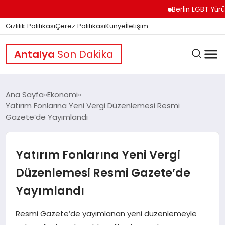
Berlin LGBT Yürüyüşün
Gizlilik Politikası
Çerez Politikası
Künye
İletişim
Antalya
Son Dakika
Ana Sayfa
Ekonomi
Yatırım Fonlarına Yeni Vergi Düzenlemesi Resmi
Gazete’de Yayımlandı
GÜNDEM
Yatırım Fonlarına Yeni Vergi
DÜNYA
Düzenlemesi Resmi Gazete’de
Yayımlandı
EĞITIM
Resmi Gazete’de yayımlanan yeni düzenlemeyle